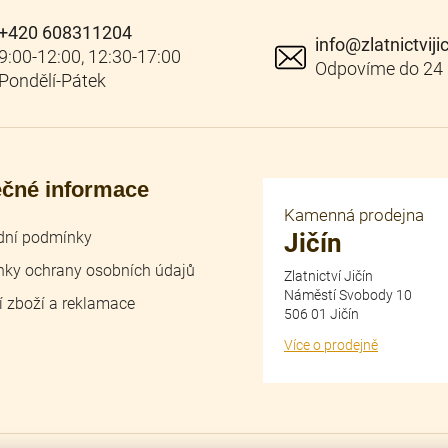
i
+420 608311204
s
info
@
zlatnictviji
u
ečné informace
Kamenná prodejna
ní podmínky
Jičín
ky ochrany osobních údajů
Zlatnictví Jičín
Náměstí Svobody 10
í zboží a reklamace
506 01 Jičín
Více o prodejně