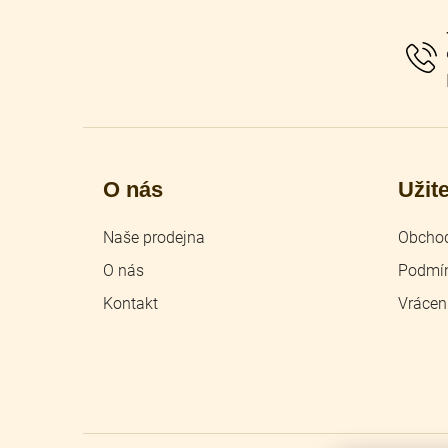
a
t
í
O nás
Užit
Naše prodejna
Obchod
O nás
Podmín
Kontakt
Vrácen