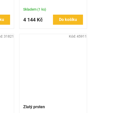
Skladem
(1 ks)
4 144 Kč
ku
Do košíku
d:
31821
Kód:
45911
Zlatý prsten