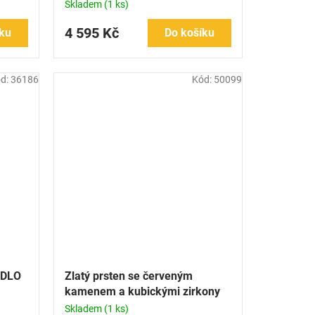
Skladem
(1 ks)
4 595 Kč
ku
Do košíku
d:
36186
Kód:
50099
ÍDLO
Zlatý prsten se červeným
kamenem a kubickými zirkony
Skladem
(1 ks)