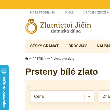
Přejít
na
obsah
NAŠE PRODEJNA
O NÁS
VRÁCENÍ ZBOŽÍ A
ČESKÝ GRANÁT
BROSWAY
NÁUŠN
PRSTENY
Prsteny bílé zlato
Prsteny bílé zlato
V
ý
p
Cena
Zna
i
s
p