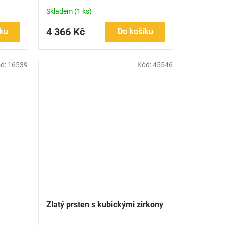
Skladem
(1 ks)
4 366 Kč
ku
Do košíku
d:
16539
Kód:
45546
Zlatý prsten s kubickými zirkony