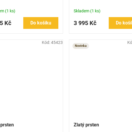
dem
(1 ks)
Skladem
(1 ks)
5 Kč
3 995 Kč
Do košíku
Do koší
Kód:
45423
Kó
Novinka
 prsten
Zlatý prsten