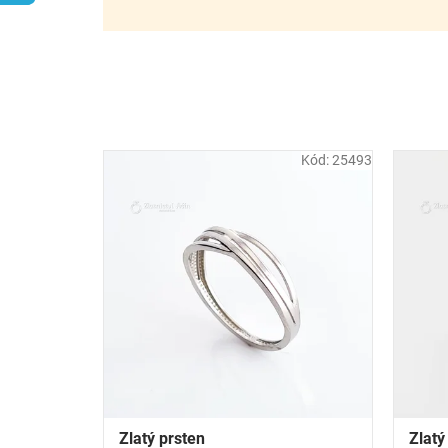
r
o
d
u
k
t
ů
Kód:
25493
Zlatý prsten
Zlatý