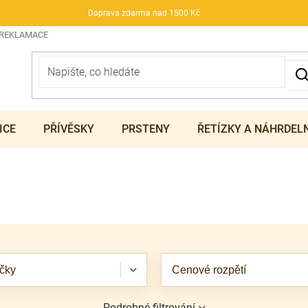
Doprava zdarma nad 1500 Kč
 REKLAMACE
ICE
PŘÍVĚSKY
PRSTENY
ŘETÍZKY A NÁHRDEL
čky
Cenové rozpětí
Podrobné filtrování