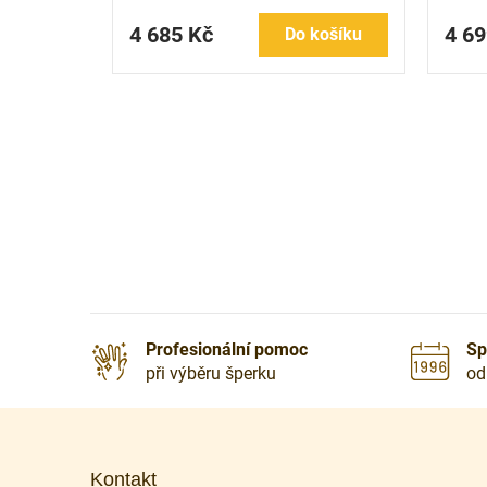
4 685 Kč
4 69
Do košíku
Profesionální pomoc
Sp
při výběru šperku
od
Z
á
p
Kontakt