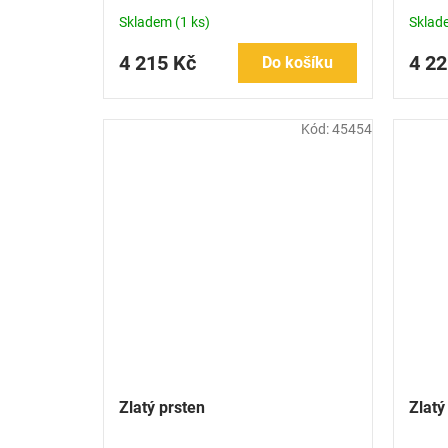
Skladem
(1 ks)
Skla
4 215 Kč
4 22
Do košíku
Kód:
45454
Zlatý prsten
Zlat