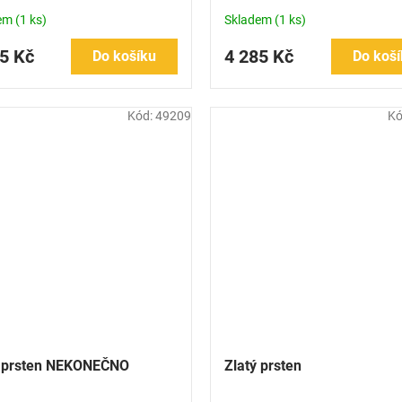
dem
(1 ks)
Skladem
(1 ks)
5 Kč
4 285 Kč
Do košíku
Do koší
Kód:
49209
Kó
ý prsten NEKONEČNO
Zlatý prsten