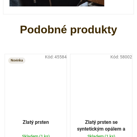
Kód:
45584
Kód:
58002
Novinka
Zlatý prsten
Zlatý prsten se
syntetickým opálem a
kubickými zirkony bílé
Skladem
(1 ks)
Skladem
(1 ks)