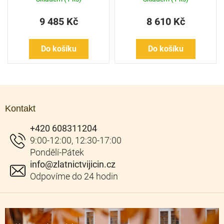
zlato
9 485 Kč
8 610 Kč
Do košíku
Do košíku
Z
á
Kontakt
p
a
+420 608311204
t
í
info
@
zlatnictvijicin.cz