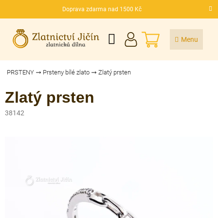
Přejít
Doprava zdarma nad 1500 Kč
na
CZK
obsah
NÁKUPNÍ
KOŠÍK
PRSTENY
Prsteny bílé zlato
Zlatý prsten
Zlatý prsten
38142