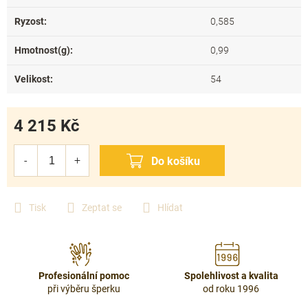
Ryzost
:
0,585
Hmotnost(g)
:
0,99
Velikost
:
54
4 215 Kč
Měrná
cena:
Tisk
Zeptat se
Hlídat
Profesionální pomoc
Spolehlivost a kvalita
při výběru šperku
od roku 1996