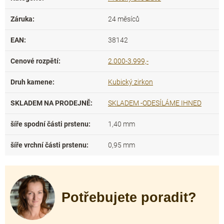
Záruka
:
24 měsíců
EAN
:
38142
Cenové rozpětí
:
2.000-3.999,-
Druh kamene
:
Kubický zirkon
SKLADEM NA PRODEJNĚ
:
SKLADEM -ODESÍLÁME IHNED
šíře spodní části prstenu
:
1,40 mm
šíře vrchní části prstenu
:
0,95 mm
Potřebujete poradit?