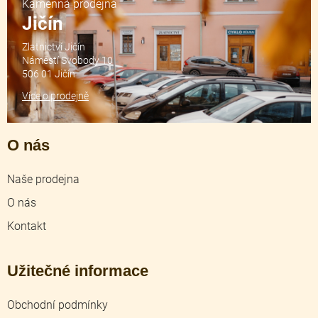
Kamenná prodejna
Jičín
Zlatnictví Jičín
Náměstí Svobody 10
506 01 Jičín
Více o prodejně
O nás
Naše prodejna
O nás
Kontakt
Užitečné informace
Obchodní podmínky