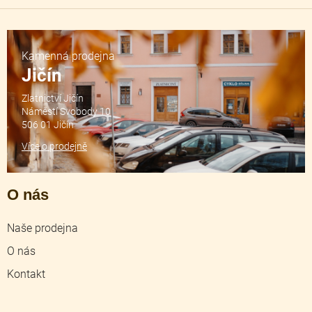
Kamenná prodejna
Jičín
Zlatnictví Jičín
Náměstí Svobody 10
506 01 Jičín
Více o prodejně
O nás
Naše prodejna
O nás
Kontakt