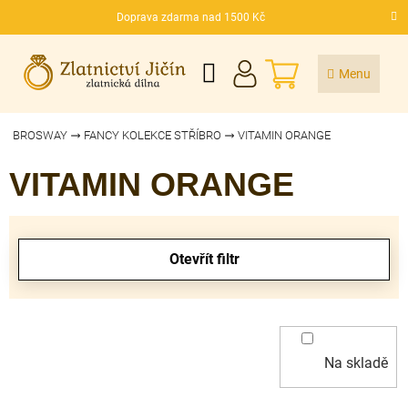
Přejít
Doprava zdarma nad 1500 Kč
na
CZK
obsah
NÁKUPNÍ
KOŠÍK
BROSWAY
FANCY KOLEKCE STŘÍBRO
VITAMIN ORANGE
VITAMIN ORANGE
V
ý
Otevřít filtr
p
i
s
p
r
Na skladě
o
d
u