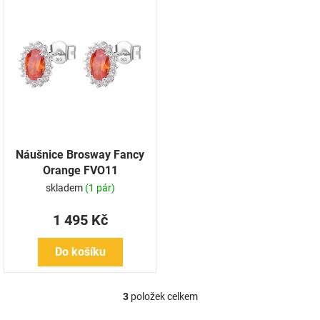
Náušnice Brosway Fancy
Orange FVO11
skladem
(1 pár)
1 495 Kč
Do košíku
3
položek celkem
O
v