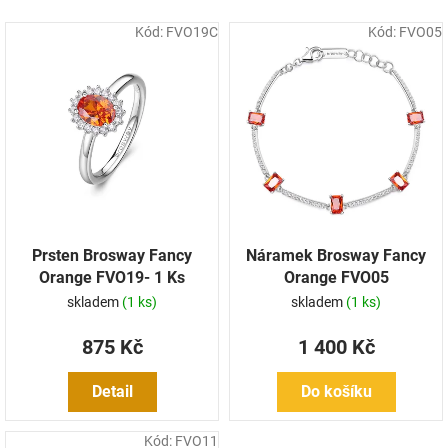
k
Kód:
FVO19C
Kód:
FVO05
t
ů
Prsten Brosway Fancy
Náramek Brosway Fancy
Orange FVO19- 1 Ks
Orange FVO05
skladem
(1 ks)
skladem
(1 ks)
875 Kč
1 400 Kč
Detail
Do košíku
Kód:
FVO11