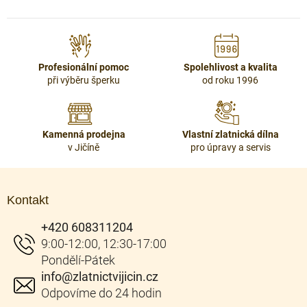
l
á
d
a
c
Profesionální pomoc
Spolehlivost a kvalita
í
při výběru šperku
od roku 1996
p
r
v
k
Kamenná prodejna
Vlastní zlatnická dílna
y
v Jičíně
pro úpravy a servis
v
ý
Z
p
á
i
Kontakt
p
s
u
a
+420 608311204
t
í
info
@
zlatnictvijicin.cz