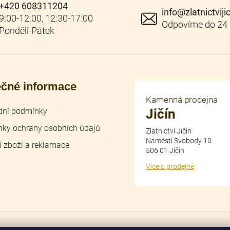
+420 608311204
s
info
@
zlatnictviji
u
ečné informace
Kamenná prodejna
ní podmínky
Jičín
ky ochrany osobních údajů
Zlatnictví Jičín
Náměstí Svobody 10
í zboží a reklamace
506 01 Jičín
Více o prodejně