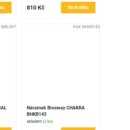
810 Kč
ku
Do košíku
:
BNL067
Kód:
BHKB143
IAL
Náramek Brosway CHAKRA
BHKB143
skladem
(2 ks)