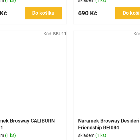
em
(1 ks)
skladem
(1 ks)
 Kč
690 Kč
Do košíku
Do koší
Kód:
BBU11
Kó
mek Brosway CALIBURN
Náramek Brosway Desideri
1
Friendship BEI084
em
(1 ks)
skladem
(1 ks)