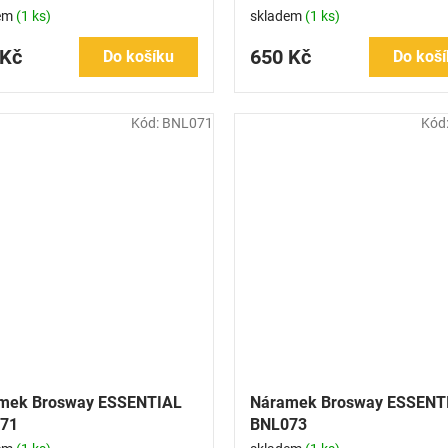
em
(1 ks)
skladem
(1 ks)
 Kč
650 Kč
Do košíku
Do koší
Kód:
BNL071
Kód
mek Brosway ESSENTIAL
Náramek Brosway ESSENT
71
BNL073