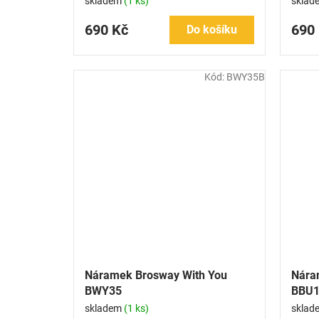
skladem
(1 ks)
sklad
690 Kč
690
Do košíku
Kód:
BWY35B
Náramek Brosway With You
Nára
BWY35
BBU1
skladem
(1 ks)
sklad