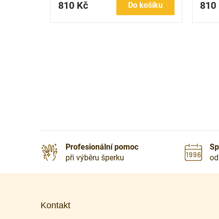
810 Kč
810
Do košíku
Profesionální pomoc
Sp
při výběru šperku
od
Z
á
p
Kontakt
a