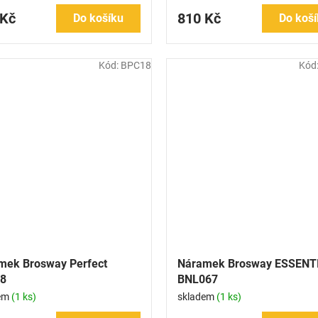
 Kč
810 Kč
Do košíku
Do koší
Kód:
BPC18
Kód
mek Brosway Perfect
Náramek Brosway ESSENT
8
BNL067
em
(1 ks)
skladem
(1 ks)