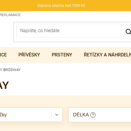
Doprava zdarma nad 1500 Kč
 REKLAMACE
ICE
PŘÍVĚSKY
PRSTENY
ŘETÍZKY A NÁHRDEL
Y BROSWAY
AY
čky
DÉLKA
?