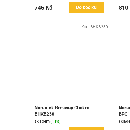
745 Kč
810
Do košíku
Kód:
BHKB230
Náramek Brosway Chakra
Nára
BHKB230
BPC1
skladem
(1 ks)
sklad