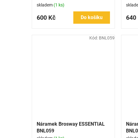
skladem
(1 ks)
sklad
600 Kč
640
Do košíku
Kód:
BNL059
Náramek Brosway ESSENTIAL
Nára
BNL059
BNL0