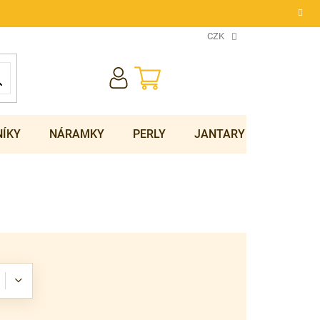
CZK
NÁKUPNÍ
KOŠÍK
NÍKY
NÁRAMKY
PERLY
JANTARY
SOUPRA