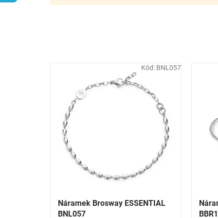
r
o
d
u
k
t
Kód:
BNL057
ů
Náramek Brosway ESSENTIAL
Nára
BNL057
BBR1