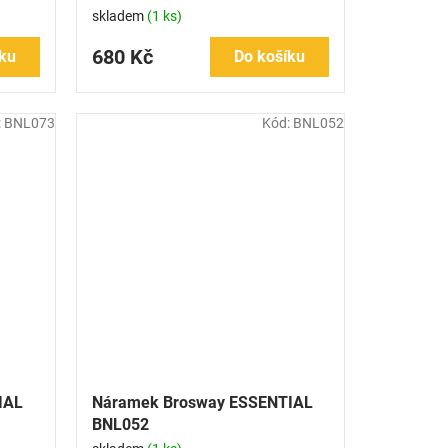
skladem
(1 ks)
680 Kč
ku
Do košíku
:
BNL073
Kód:
BNL052
IAL
Náramek Brosway ESSENTIAL
BNL052