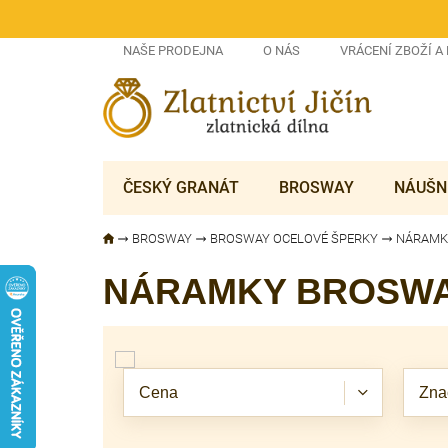
Přejít
na
obsah
NAŠE PRODEJNA
O NÁS
VRÁCENÍ ZBOŽÍ A
ČESKÝ GRANÁT
BROSWAY
NÁUŠN
BROSWAY
BROSWAY OCELOVÉ ŠPERKY
NÁRAMK
NÁRAMKY BROSW
V
ý
p
Cena
Zna
i
s
p