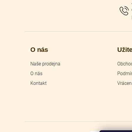
t
í
O nás
Užit
Naše prodejna
Obchod
O nás
Podmín
Kontakt
Vrácen