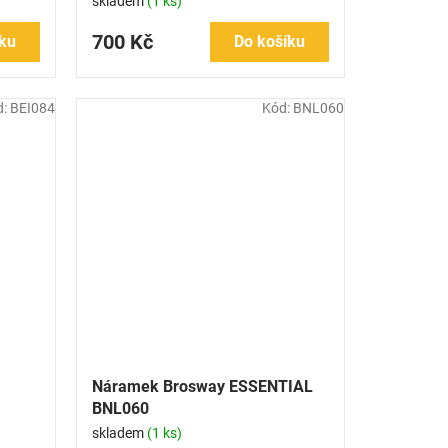
skladem
(1 ks)
700 Kč
ku
Do košíku
d:
BEI084
Kód:
BNL060
Náramek Brosway ESSENTIAL
BNL060
skladem
(1 ks)