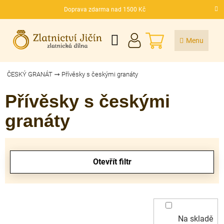
Přejít
Doprava zdarma nad 1500 Kč
na
CZK
obsah
NÁKUPNÍ
KOŠÍK
ČESKÝ GRANÁT
Přívěsky s českými granáty
Přívěsky s českými
granáty
V
ý
Otevřít filtr
p
i
s
p
r
Na skladě
o