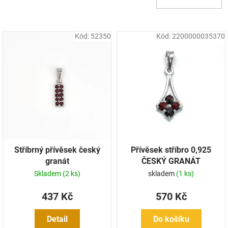
d
u
k
Kód:
52350
Kód:
2200000035370
t
ů
Stříbrný přívěsek český
Přívěsek stříbro 0,925
granát
ČESKÝ GRANÁT
Skladem
(2 ks)
skladem
(1 ks)
437 Kč
570 Kč
Detail
Do košíku