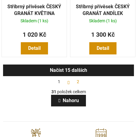
Stříbrný přívěsek ČESKÝ
Stříbrný přívěsek ČESKÝ
GRANÁT KVĚTINA
GRANÁT ANDÍLEK
Skladem
(1 ks)
Skladem
(1 ks)
1 020 Kč
1 300 Kč
Detail
Detail
Načíst 15 dalších
S
1
2
t
O
r
31
položek celkem
v
á
l
n
Nahoru
k
á
o
d
v
a
á
c
n
í
í
p