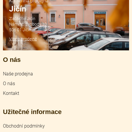
Kamenná prodejna
Jičín
Zlatnictví Jičín
Náměstí Svobody 10
506 01 Jičín
Více o prodejně
O nás
Naše prodejna
O nás
Kontakt
Užitečné informace
Obchodní podmínky