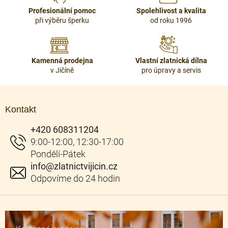
r
Profesionální pomoc
Spolehlivost a kvalita
v
při výběru šperku
od roku 1996
k
y
v
ý
Kamenná prodejna
Vlastní zlatnická dílna
p
v Jičíně
pro úpravy a servis
i
s
Z
u
á
Kontakt
p
a
+420 608311204
t
í
info
@
zlatnictvijicin.cz