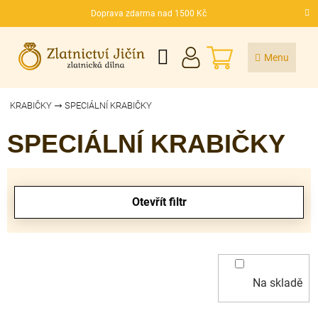
Přejít
Doprava zdarma nad 1500 Kč
na
CZK
obsah
NÁKUPNÍ
KOŠÍK
KRABIČKY
SPECIÁLNÍ KRABIČKY
SPECIÁLNÍ KRABIČKY
V
ý
Otevřít filtr
p
i
s
p
r
Na skladě
o
d
u