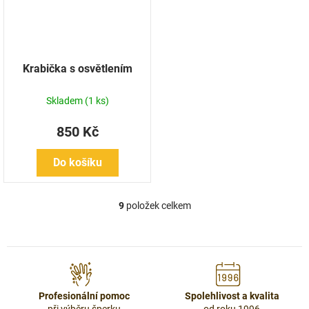
Krabička s osvětlením
Skladem
(1 ks)
850 Kč
Do košíku
9
položek celkem
O
v
l
á
d
a
c
Profesionální pomoc
Spolehlivost a kvalita
í