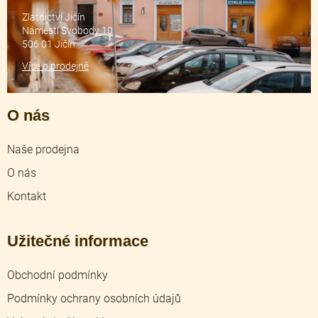
Zlatnictví Jičín
Náměstí Svobody 10
506 01 Jičín
Více o prodejně
O nás
Naše prodejna
O nás
Kontakt
Užitečné informace
Obchodní podmínky
Podmínky ochrany osobních údajů