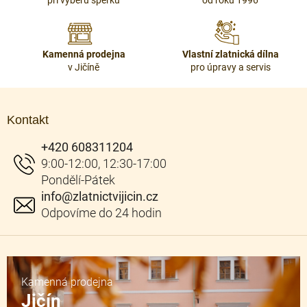
při výběru šperku
od roku 1996
p
r
v
k
Kamenná prodejna
Vlastní zlatnická dílna
y
v Jičíně
pro úpravy a servis
v
ý
Z
p
á
i
Kontakt
p
s
u
a
+420 608311204
t
í
info
@
zlatnictvijicin.cz
Kamenná prodejna
Jičín