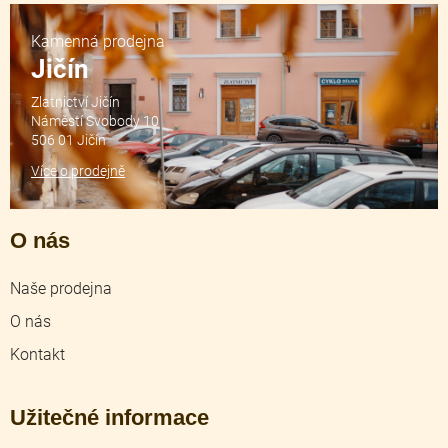
Kamenná prodejna
Jičín
Zlatnictví Jičín
Náměstí Svobody 10
506 01 Jičín
Více o prodejně
O nás
Naše prodejna
O nás
Kontakt
Užitečné informace