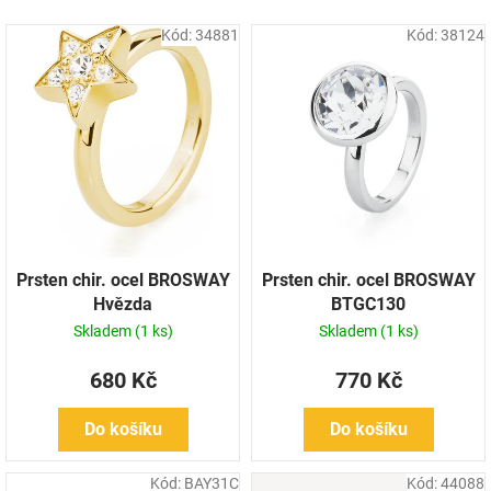
k
Kód:
34881
Kód:
38124
t
ů
Prsten chir. ocel BROSWAY
Prsten chir. ocel BROSWAY
Hvězda
BTGC130
Skladem
(1 ks)
Skladem
(1 ks)
680 Kč
770 Kč
Do košíku
Do košíku
Kód:
BAY31C
Kód:
44088