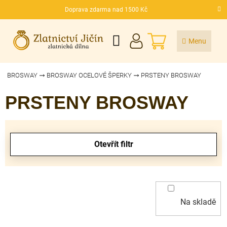
Přejít
Doprava zdarma nad 1500 Kč
na
CZK
obsah
NÁKUPNÍ
KOŠÍK
BROSWAY
BROSWAY OCELOVÉ ŠPERKY
PRSTENY BROSWAY
PRSTENY BROSWAY
V
ý
Otevřít filtr
p
i
s
p
r
Na skladě
o
d
u