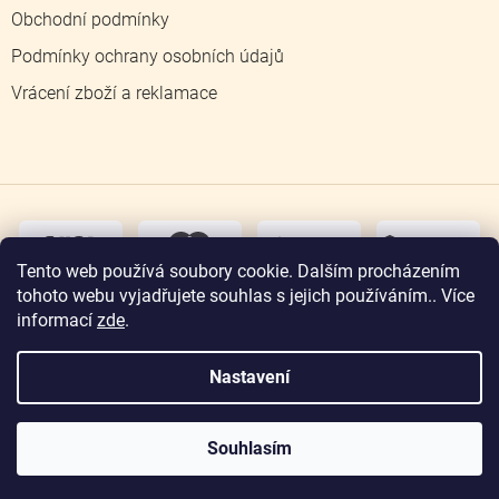
Obchodní podmínky
Podmínky ochrany osobních údajů
Vrácení zboží a reklamace
dobírka
převodem
Tento web používá soubory cookie. Dalším procházením
tohoto webu vyjadřujete souhlas s jejich používáním.. Více
osobní
odběr
informací
zde
.
Nastavení
Copyright 2026
Zlatnictví Jičín
. Všechna práva
vyhrazena.
Souhlasím
Vytvořil Shoptet