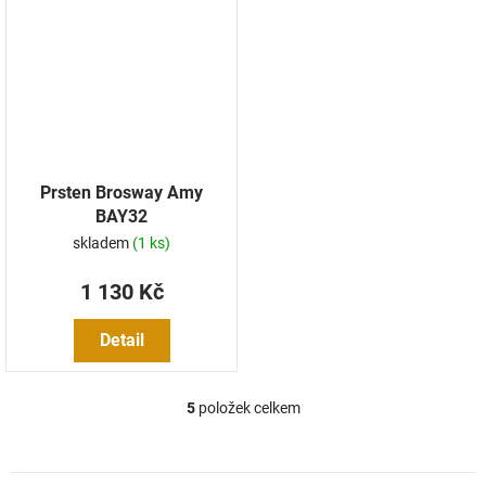
Prsten Brosway Amy
BAY32
skladem
(1 ks)
1 130 Kč
Detail
5
položek celkem
O
v
l
á