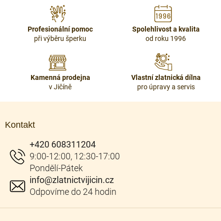
d
a
c
Profesionální pomoc
Spolehlivost a kvalita
í
při výběru šperku
od roku 1996
p
r
v
k
Kamenná prodejna
Vlastní zlatnická dílna
y
v Jičíně
pro úpravy a servis
v
ý
Z
p
á
i
Kontakt
p
s
u
a
+420 608311204
t
í
info
@
zlatnictvijicin.cz