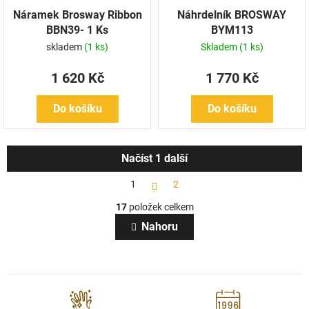
Náramek Brosway Ribbon
Náhrdelník BROSWAY
BBN39- 1 Ks
BYM113
skladem
(1 ks)
Skladem
(1 ks)
1 620 Kč
1 770 Kč
Do košíku
Do košíku
Načíst 1 další
S
1
2
t
O
r
17
položek celkem
v
á
l
n
Nahoru
k
á
o
d
v
a
á
c
n
í
í
p