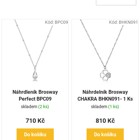
d
u
k
Kód:
BPC09
Kód:
BHKN091
t
ů
Náhrdleník Brosway
Náhrdelník Brosway
Perfect BPC09
CHAKRA BHKN091- 1 Ks
skladem
(2 ks)
skladem
(1 ks)
710 Kč
810 Kč
Do košíku
Do košíku