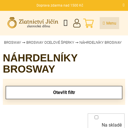
Přejít
Doprava zdarma nad 1500 Kč
na
CZK
obsah
NÁKUPNÍ
KOŠÍK
BROSWAY
BROSWAY OCELOVÉ ŠPERKY
NÁHRDELNÍKY BROSWAY
NÁHRDELNÍKY
BROSWAY
V
ý
Otevřít filtr
p
i
s
p
r
Na skladě
o