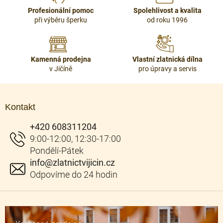
r
Profesionální pomoc
Spolehlivost a kvalita
v
při výběru šperku
od roku 1996
k
y
v
ý
Kamenná prodejna
Vlastní zlatnická dílna
p
v Jičíně
pro úpravy a servis
i
s
Z
u
á
Kontakt
p
a
+420 608311204
t
í
info
@
zlatnictvijicin.cz