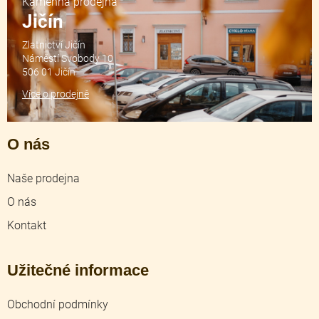
Kamenná prodejna
Jičín
Zlatnictví Jičín
Náměstí Svobody 10
506 01 Jičín
Více o prodejně
O nás
Naše prodejna
O nás
Kontakt
Užitečné informace
Obchodní podmínky