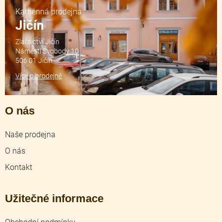
Kamenná prodejna
Jičín
Zlatnictví Jičín
Náměstí Svobody 10
506 01 Jičín
Více o prodejně
O nás
Naše prodejna
O nás
Kontakt
Užitečné informace