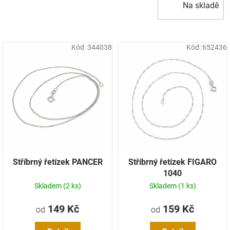
Na skladě
o
d
u
k
Kód:
344038
Kód:
652436
t
ů
Stříbrný řetízek PANCER
Stříbrný řetízek FIGARO
1040
Skladem
(2 ks)
Skladem
(1 ks)
149 Kč
159 Kč
od
od