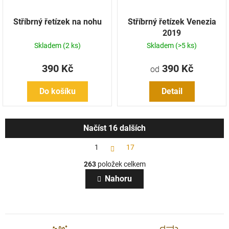
Stříbrný řetízek na nohu
Stříbrný řetízek Venezia
2019
Skladem
(2 ks)
Skladem
(>5 ks)
390 Kč
390 Kč
od
Do košíku
Detail
Načíst 16 dalších
S
1
17
t
O
r
263
položek celkem
v
á
l
n
Nahoru
k
á
o
d
v
a
á
c
n
í
í