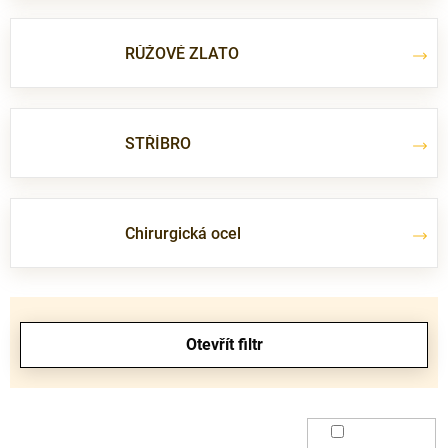
RŮŽOVÉ ZLATO
STŘÍBRO
Chirurgická ocel
V
ý
Otevřít filtr
p
i
s
p
r