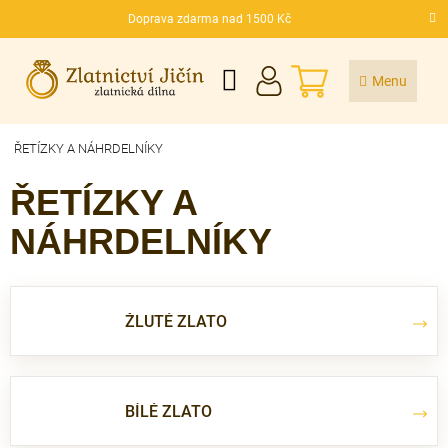
Přejít
Doprava zdarma nad 1500 Kč
na
CZK
obsah
NÁKUPNÍ
KOŠÍK
ŘETÍZKY A NÁHRDELNÍKY
ŘETÍZKY A
NÁHRDELNÍKY
ŽLUTÉ ZLATO
BÍLÉ ZLATO