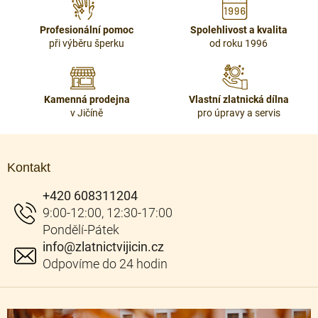
p
r
Profesionální pomoc
Spolehlivost a kvalita
v
při výběru šperku
od roku 1996
k
y
v
ý
Kamenná prodejna
Vlastní zlatnická dílna
p
v Jičíně
pro úpravy a servis
i
s
Z
u
á
Kontakt
p
a
+420 608311204
t
í
info
@
zlatnictvijicin.cz