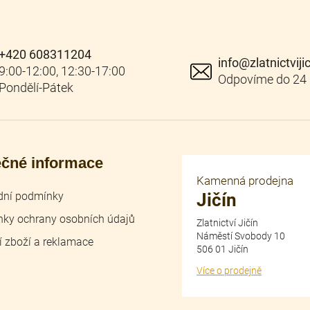
+420 608311204
info
@
zlatnictviji
ečné informace
Kamenná prodejna
ní podmínky
Jičín
ky ochrany osobních údajů
Zlatnictví Jičín
Náměstí Svobody 10
í zboží a reklamace
506 01 Jičín
Více o prodejně