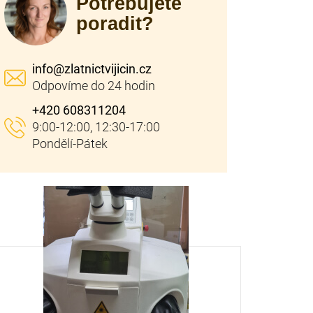
Potřebujete
poradit?
info
@
zlatnictvijicin.cz
+420 608311204