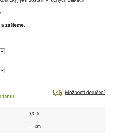
kostičky) je k dostání v různých délkách.
k.
 a zašleme.
Možnosti doručení
ariantu
0,925
___ cm