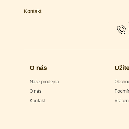
á
p
Kontakt
a
t
í
O nás
Užit
Naše prodejna
Obchod
O nás
Podmín
Kontakt
Vrácen