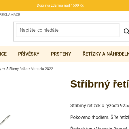
Doprava zdarma nad 1500 Kč
 REKLAMACE
ICE
PŘÍVĚSKY
PRSTENY
ŘETÍZKY A NÁHRDEL
y
Stříbrný řetízek Venezia 2022
Stříbrný ře
Stříbrný řetízek o ryzosti 92
Pokoveno rhodiem. Šíře řetí