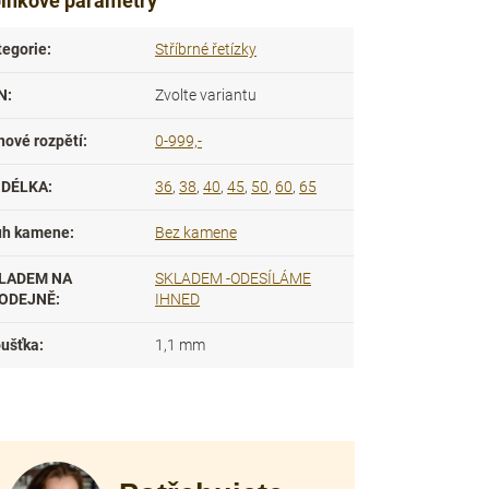
lňkové parametry
tegorie
:
Stříbrné řetízky
N
:
Zvolte variantu
nové rozpětí
:
0-999,-
DÉLKA
:
36
,
38
,
40
,
45
,
50
,
60
,
65
uh kamene
:
Bez kamene
LADEM NA
SKLADEM -ODESÍLÁME
ODEJNĚ
:
IHNED
oušťka
:
1,1 mm