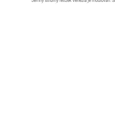
Jemný stříbrný řetízek Venezia je rhodiován. S