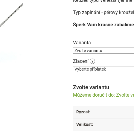
Řetízek typu Venezia (jemné 
Typ zapínání - pérový krouže
Šperk Vám krásně zabalíme
Varianta
Zlacení
?
Zvolte variantu
Zvolte v
Ryzost
:
Velikost
: