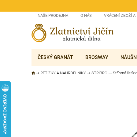
Přejít
na
obsah
NAŠE PRODEJNA
O NÁS
VRÁCENÍ ZBOŽÍ A
ČESKÝ GRANÁT
BROSWAY
NÁUŠN
ŘETÍZKY A NÁHRDELNÍKY
STŘÍBRO
Stříbrné řetízk