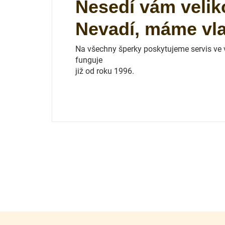
Nesedí vám velik
Nevadí, máme vlas
Na všechny šperky poskytujeme servis ve vl
funguje
již od roku 1996.
Z