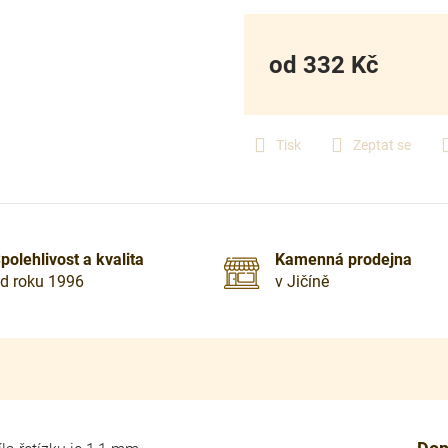
od
332 Kč
Měrná
cena:
Tisk
Zeptat se
polehlivost a kvalita
Kamenná prodejna
d roku 1996
v Jičíně