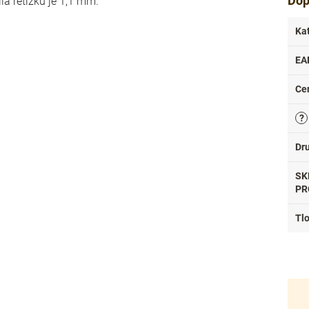
Dop
íla řetízku je 1,1 mm.
Ka
EA
Ce
?
Dr
SK
PR
Tl