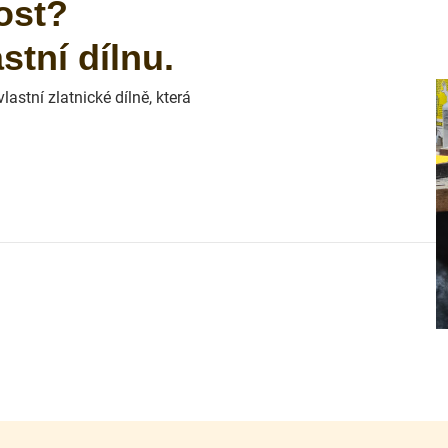
ost?
tní dílnu.
astní zlatnické dílně, která