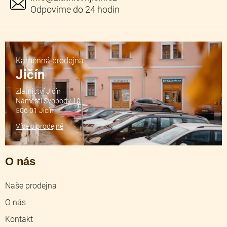
Kamenná prodejna
Jičín
Zlatnictví Jičín
Náměstí Svobody 10
506 01 Jičín
Více o prodejně
O nás
Naše prodejna
O nás
Kontakt