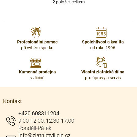
2
položek celkem
O
v
l
á
d
a
c
Profesionální pomoc
Spolehlivost a kvalita
í
při výběru šperku
od roku 1996
p
r
v
k
Kamenná prodejna
Vlastní zlatnická dílna
y
v Jičíně
pro úpravy a servis
v
ý
Z
p
á
i
Kontakt
p
s
u
a
+420 608311204
t
í
info
@
zlatnictvijicin.cz