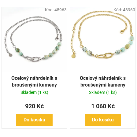
k
Kód:
48963
Kód:
48960
t
ů
Ocelový náhrdelník s
Ocelový náhrdelník s
broušenými kameny
broušenými kameny
pozlacený
Skladem
(1 ks)
Skladem
(1 ks)
920 Kč
1 060 Kč
Do košíku
Do košíku