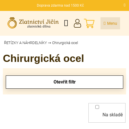
Přejít
Doprava zdarma nad 1500 Kč
na
CZK
obsah
NÁKUPNÍ
KOŠÍK
ŘETÍZKY A NÁHRDELNÍKY
Chirurgická ocel
Chirurgická ocel
V
ý
Otevřít filtr
p
i
s
p
r
Na skladě
o
d
u