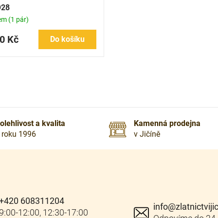
28
dem
(1 pár)
0 Kč
Do košíku
O
v
l
á
d
a
olehlivost a kvalita
Kamenná prodejna
c
 roku 1996
v Jičíně
í
p
r
v
k
y
v
+420 608311204
ý
info
@
zlatnictviji
p