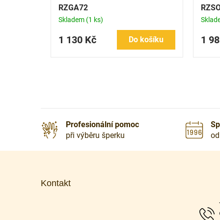
RZGA72
RZSO
Skladem
(1 ks)
Skla
1 130 Kč
1 98
Do košíku
Profesionální pomoc
Sp
při výběru šperku
od
Z
á
p
Kontakt
a
t
í