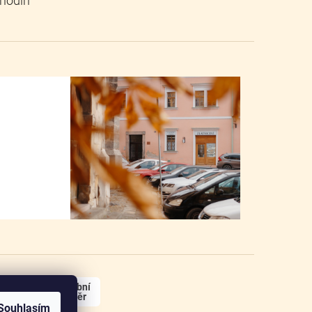
osobní
odběr
Souhlasím