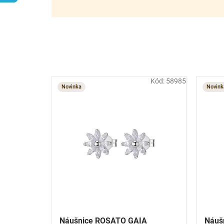
r
o
d
u
k
t
ů
Kód:
58985
Novinka
Novink
Náušnice ROSATO GAIA
Náuš