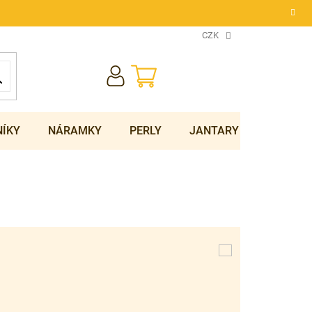
CZK
NÁKUPNÍ
KOŠÍK
NÍKY
NÁRAMKY
PERLY
JANTARY
SOUPRA