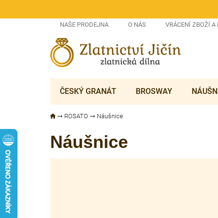
Přejít
na
obsah
NAŠE PRODEJNA
O NÁS
VRÁCENÍ ZBOŽÍ A
ČESKÝ GRANÁT
BROSWAY
NÁUŠN
ROSATO
Náušnice
Náušnice
V
ý
p
i
s
p