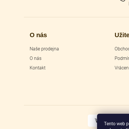
O nás
Užit
Naše prodejna
Obchod
O nás
Podmín
Kontakt
Vrácen
Tento web p