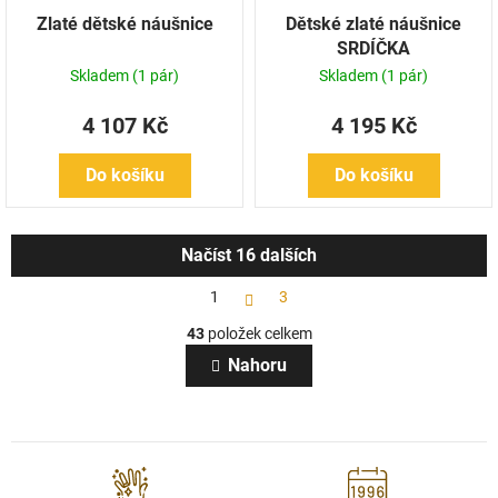
Zlaté dětské náušnice
Dětské zlaté náušnice
SRDÍČKA
Skladem
(1 pár)
Skladem
(1 pár)
4 107 Kč
4 195 Kč
Do košíku
Do košíku
Načíst 16 dalších
S
1
3
t
O
r
43
položek celkem
v
á
l
n
Nahoru
k
á
o
d
v
a
á
c
n
í
í
p