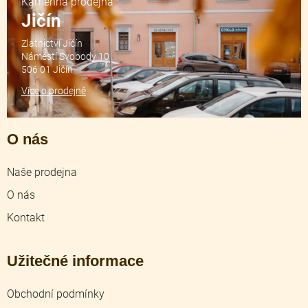
Kamenná prodejna
Jičín
Zlatnictví Jičín
Náměstí Svobody 10
506 01 Jičín
Více o prodejně
O nás
Naše prodejna
O nás
Kontakt
Užitečné informace
Obchodní podmínky