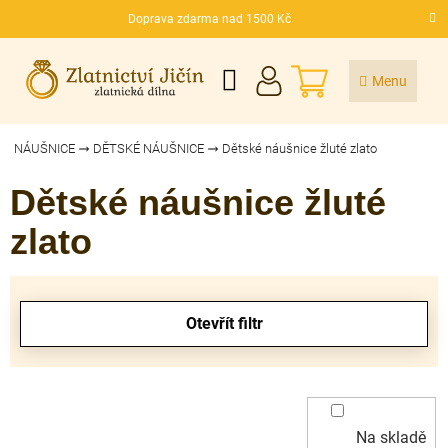
Přejít
Doprava zdarma nad 1500 Kč
na
CZK
obsah
NÁKUPNÍ
KOŠÍK
NÁUŠNICE
DĚTSKÉ NÁUŠNICE
Dětské náušnice žluté zlato
Dětské náušnice žluté
zlato
V
ý
Otevřít filtr
p
i
s
p
r
Na skladě
o