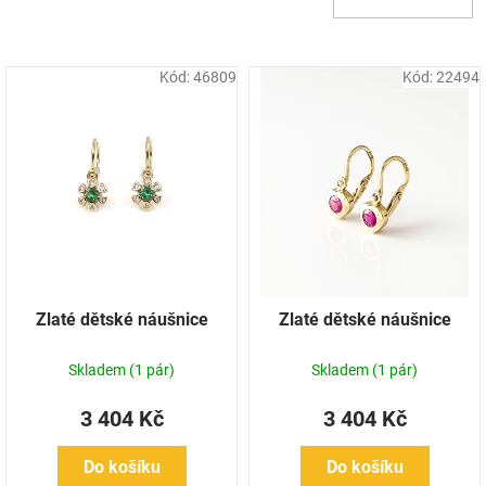
d
u
k
Kód:
46809
Kód:
22494
t
ů
Zlaté dětské náušnice
Zlaté dětské náušnice
Skladem
(1 pár)
Skladem
(1 pár)
3 404 Kč
3 404 Kč
Do košíku
Do košíku