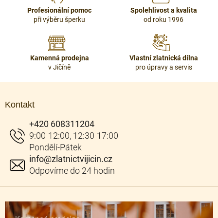
r
Profesionální pomoc
Spolehlivost a kvalita
v
při výběru šperku
od roku 1996
k
y
v
ý
Kamenná prodejna
Vlastní zlatnická dílna
p
v Jičíně
pro úpravy a servis
i
s
Z
u
á
Kontakt
p
a
+420 608311204
t
í
info
@
zlatnictvijicin.cz