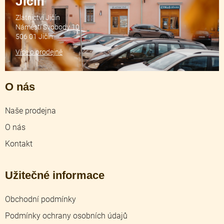
Jičín
Zlatnictví Jičín
Náměstí Svobody 10
506 01 Jičín
Více o prodejně
O nás
Naše prodejna
O nás
Kontakt
Užitečné informace
Obchodní podmínky
Podmínky ochrany osobních údajů