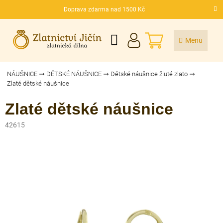
Přejít
Doprava zdarma nad 1500 Kč
na
CZK
obsah
NÁKUPNÍ
KOŠÍK
NÁUŠNICE
DĚTSKÉ NÁUŠNICE
Dětské náušnice žluté zlato
Zlaté dětské náušnice
Zlaté dětské náušnice
42615