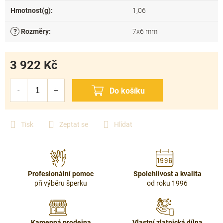
Hmotnost(g)
:
1,06
?
Rozměry
:
7x6 mm
3 922 Kč
Měrná
cena:
Tisk
Zeptat se
Hlídat
Profesionální pomoc
Spolehlivost a kvalita
při výběru šperku
od roku 1996
Kamenná prodejna
Vlastní zlatnická dílna