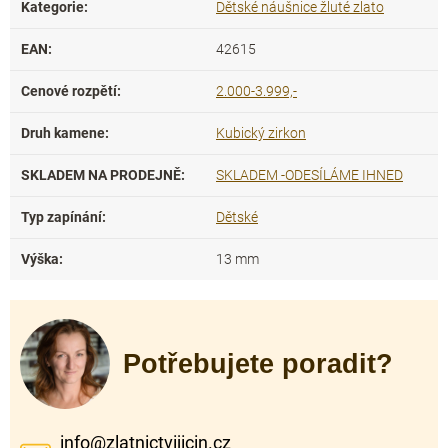
Kategorie
:
Dětské náušnice žluté zlato
EAN
:
42615
Cenové rozpětí
:
2.000-3.999,-
Druh kamene
:
Kubický zirkon
SKLADEM NA PRODEJNĚ
:
SKLADEM -ODESÍLÁME IHNED
Typ zapínání
:
Dětské
Výška
:
13 mm
Potřebujete poradit?
info
@
zlatnictvijicin.cz