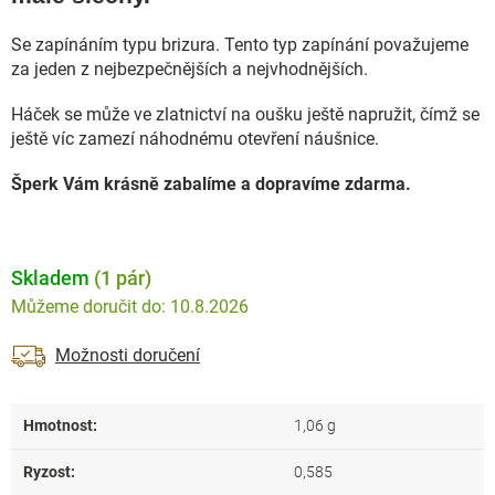
Se
zapínáním typu brizura. Tento typ zapínání považujeme
za jeden z nejbezpečnějších a nejvhodnějších.
Háček se může ve zlatnictví na oušku ještě napružit, čímž se
ještě víc zamezí náhodnému otevření náušnice.
Šperk Vám krásně zabalíme a dopravíme zdarma.
Skladem
(1 pár)
10.8.2026
Možnosti doručení
Hmotnost
:
1,06 g
Ryzost
:
0,585