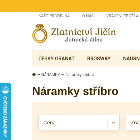
Přejít
na
obsah
NAŠE PRODEJNA
O NÁS
VRÁCENÍ ZBOŽÍ A
ČESKÝ GRANÁT
BROSWAY
NÁUŠN
NÁRAMKY
Náramky stříbro
Náramky stříbro
V
ý
p
Cena
Zna
i
s
p