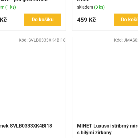
dem
(1 ks)
skladem
(3 ks)
 Kč
459 Kč
Do košíku
Do koší
Kód:
SVLB0333XK4BI18
Kód:
JMAS0
mek SVLB0333XK4BI18
MINET Luxusní stříbrný ná
s bílými zirkony