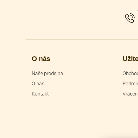
a
t
í
O nás
Užit
Naše prodejna
Obchod
O nás
Podmín
Kontakt
Vrácen