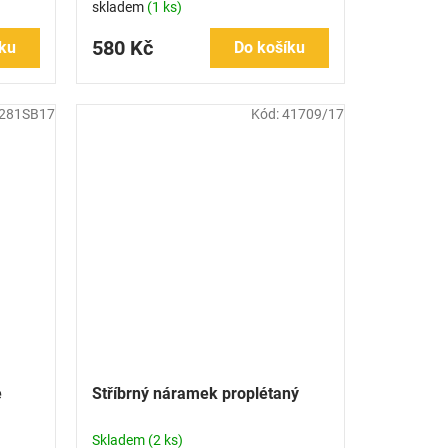
skladem
(1 ks)
580 Kč
ku
Do košíku
281SB17
Kód:
41709/17
e
Stříbrný náramek proplétaný
Skladem
(2 ks)