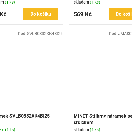
em
(1 ks)
skladem
(1 ks)
 Kč
569 Kč
Do košíku
Do koší
Kód:
SVLB0332XK4BI25
Kód:
JMAS0
mek SVLB0332XK4BI25
MINET Stříbrný náramek s
srdíčkem
dem
(1 ks)
skladem
(1 ks)