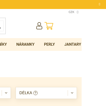
CZK
NÁKUPNÍ
KOŠÍK
NÍKY
NÁRAMKY
PERLY
JANTARY
SOUPRA
DÉLKA
?