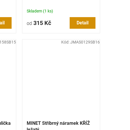
Skladem
(1 ks)
315 Kč
ail
Detail
od
158SB15
Kód:
JMAS0129SB16
lička
MINET Stříbrný náramek KŘÍŽ
ležatý