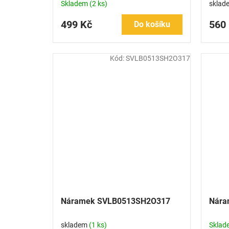
Skladem
(2 ks)
sklad
499 Kč
560
Do košíku
Kód:
SVLB0513SH2O317
Náramek SVLB0513SH2O317
Nára
skladem
(1 ks)
Skla