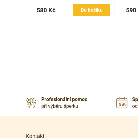
580 Kč
590
Do košíku
Profesionální pomoc
Sp
při výběru šperku
od
Z
á
p
Kontakt