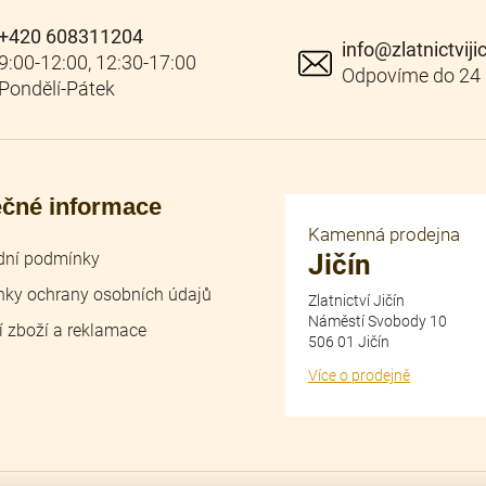
p
i
+420 608311204
s
info
@
zlatnictviji
u
ečné informace
Kamenná prodejna
ní podmínky
Jičín
ky ochrany osobních údajů
Zlatnictví Jičín
Náměstí Svobody 10
í zboží a reklamace
506 01 Jičín
Více o prodejně