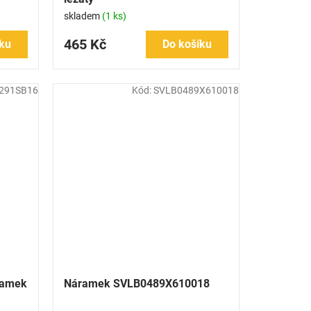
skladem
(1 ks)
465 Kč
ku
Do košíku
291SB16
Kód:
SVLB0489X610018
ramek
Náramek SVLB0489X610018