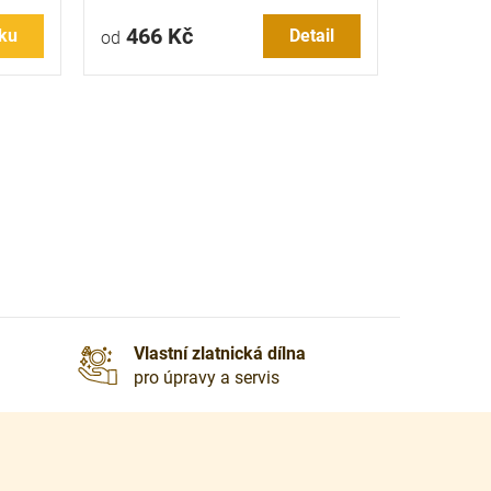
466 Kč
ku
Detail
od
Vlastní zlatnická dílna
pro úpravy a servis