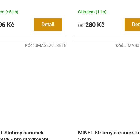
dem
(>5 ks)
Skladem
(1 ks)
96 Kč
280 Kč
Detail
Det
od
Kód:
JMAS8201SB18
Kód:
JMAS0
T Stříbrný náramek
MINET Stříbrný náramek ku
VE - pro gravírování
5 mm