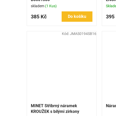
skladem
(1 Kus)
Skla
385 Kč
395
Do košíku
Kód:
JMAS0194SB16
MINET Stříbrný náramek
Nára
KROUŽEK s bílými zirkony