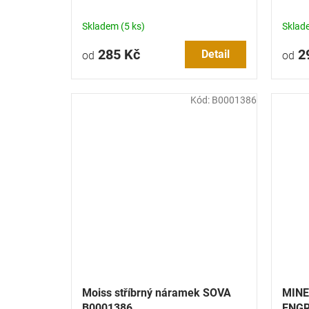
Skladem
(5 ks)
Skla
285 Kč
2
Detail
od
od
Kód:
B0001386
Moiss stříbrný náramek SOVA
MINE
B0001386
ENGRA