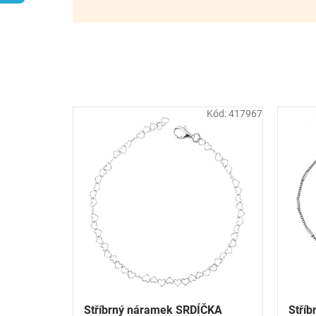
r
o
d
u
k
t
ů
Kód:
417967
Stříbrný náramek SRDÍČKA
Stříb