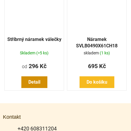
Stříbrný náramek válečky
Náramek
SVLB0490X61CH18
Skladem
(>5 ks)
skladem
(1 ks)
296 Kč
695 Kč
od
Detail
Do košíku
Z
á
Kontakt
p
a
+420 608311204