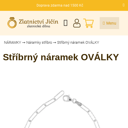
Přejít
Doprava zdarma nad 1500 Kč
na
CZK
obsah
NÁKUPNÍ
KOŠÍK
NÁRAMKY
Náramky stříbro
Stříbrný náramek OVÁLKY
Stříbrný náramek OVÁLKY