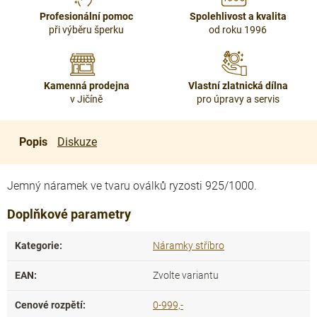
Profesionální pomoc
Spolehlivost a kvalita
při výběru šperku
od roku 1996
Kamenná prodejna
Vlastní zlatnická dílna
v Jičíně
pro úpravy a servis
Popis
Diskuze
Jemný náramek ve tvaru oválků ryzosti 925/1000.
Doplňkové parametry
Kategorie
:
Náramky stříbro
EAN
:
Zvolte variantu
Cenové rozpětí
:
0-999,-