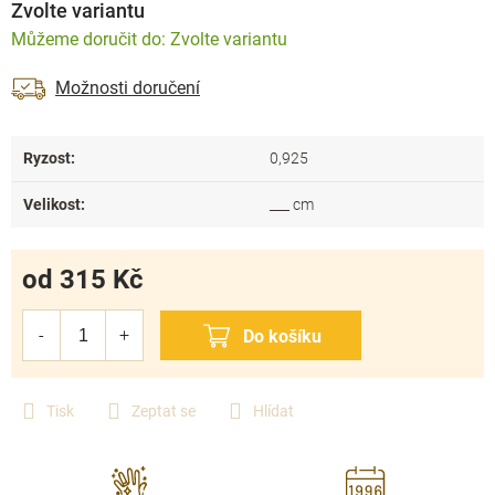
Zvolte variantu
Zvolte variantu
Možnosti doručení
Ryzost
:
0,925
Velikost
:
___ cm
od
315 Kč
Měrná
cena:
Tisk
Zeptat se
Hlídat