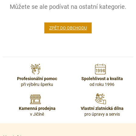
Můžete se ale podívat na ostatní kategorie.
ZPĚT DO OBCHODU
Profesionální pomoc
Spolehlivost a kvalita
při výběru šperku
od roku 1996
Kamenná prodejna
Vlastní zlatnická dílna
v Jičíně
pro úpravy a servis
Z
á