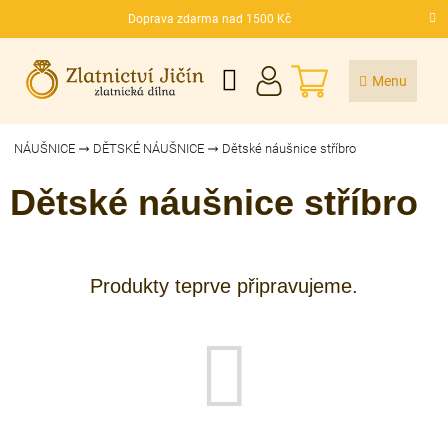
Přejít
Doprava zdarma nad 1500 Kč
na
CZK
obsah
NÁKUPNÍ
KOŠÍK
NÁUŠNICE
DĚTSKÉ NÁUŠNICE
Dětské náušnice stříbro
Dětské náušnice stříbro
Produkty teprve připravujeme.