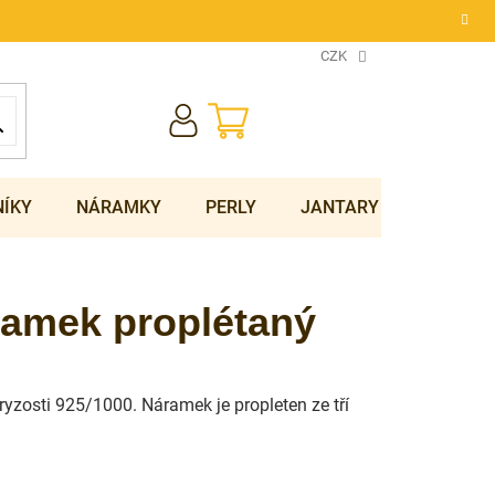
CZK
NÁKUPNÍ
KOŠÍK
NÍKY
NÁRAMKY
PERLY
JANTARY
SOUPRA
ramek proplétaný
ryzosti 925/1000. Náramek je propleten ze tří