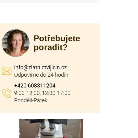
Potřebujete
poradit?
info
@
zlatnictvijicin.cz
+420 608311204