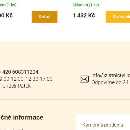
dem
(1 ks)
Skladem
(1 ks)
90 Kč
1 432 Kč
Detail
Do koší
+420 608311204
info
@
zlatnictviji
ečné informace
Kamenná prodejna