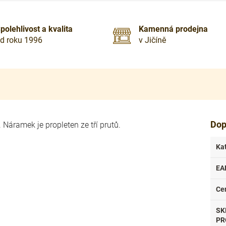
polehlivost a kvalita
Kamenná prodejna
d roku 1996
v Jičíně
Dop
Náramek je propleten ze tří prutů.
Ka
EA
Ce
SK
PR