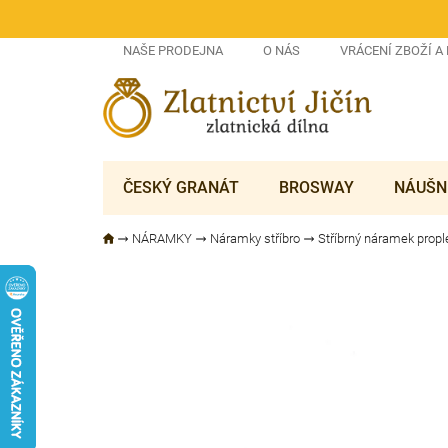
Přejít
na
obsah
NAŠE PRODEJNA
O NÁS
VRÁCENÍ ZBOŽÍ A
ČESKÝ GRANÁT
BROSWAY
NÁUŠN
NÁRAMKY
Náramky stříbro
Stříbrný náramek propl