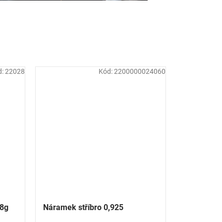
d:
22028
Kód:
2200000024060
88g
Náramek stříbro 0,925