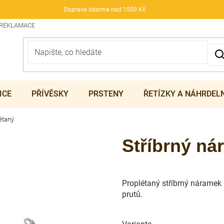
Doprava zdarma nad 1500 Kč
 REKLAMACE
ICE
PŘÍVĚSKY
PRSTENY
ŘETÍZKY A NÁHRDEL
étaný
Stříbrný ná
Proplétaný stříbrný náramek 
prutů.