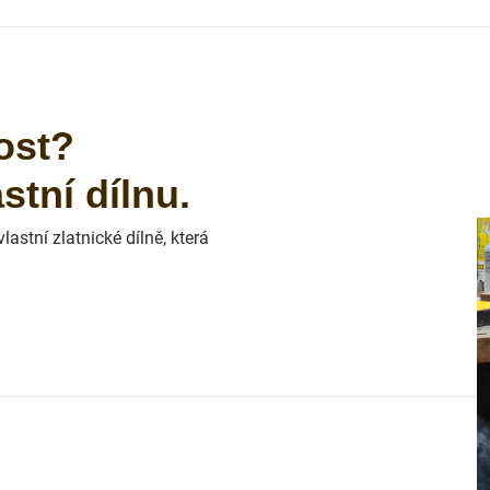
ost?
tní dílnu.
astní zlatnické dílně, která