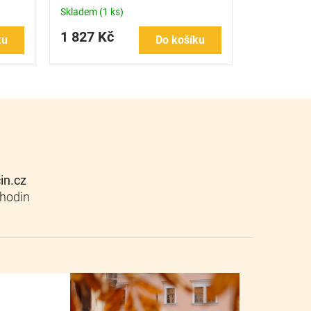
Skladem
(1 ks)
1 827 Kč
ku
Do košíku
cin.cz