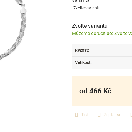
Varianta
Zvolte variantu
Zvolte v
Ryzost
:
Velikost
:
od
466 Kč
Měrná
cena:
Tisk
Zeptat se