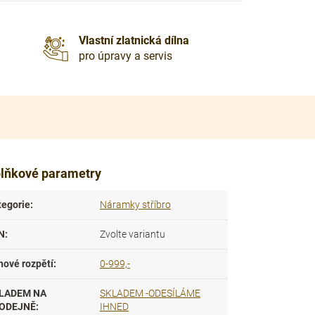
Vlastní zlatnická dílna
pro úpravy a servis
lňkové parametry
tegorie
:
Náramky stříbro
N
:
Zvolte variantu
nové rozpětí
:
0-999,-
LADEM NA
SKLADEM -ODESÍLÁME
ODEJNĚ
:
IHNED