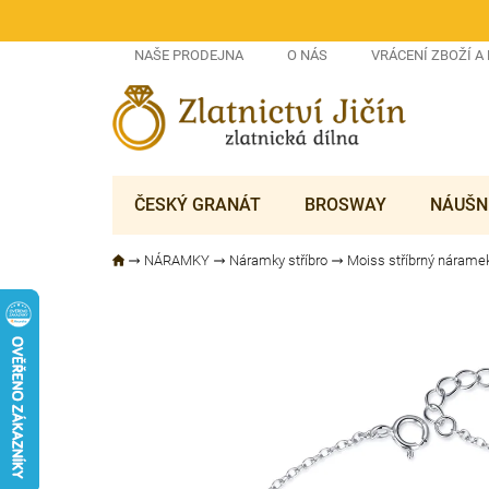
Přejít
na
obsah
NAŠE PRODEJNA
O NÁS
VRÁCENÍ ZBOŽÍ A
ČESKÝ GRANÁT
BROSWAY
NÁUŠN
NÁRAMKY
Náramky stříbro
Moiss stříbrný náram