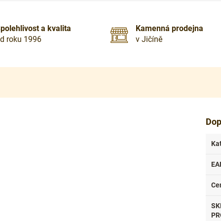
polehlivost a kvalita
Kamenná prodejna
d roku 1996
v Jičíně
Dop
Ka
EA
Ce
SK
PR