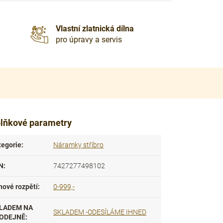
Vlastní zlatnická dílna
pro úpravy a servis
lňkové parametry
tegorie
:
Náramky stříbro
N
:
7427277498102
nové rozpětí
:
0-999,-
LADEM NA
SKLADEM -ODESÍLÁME IHNED
ODEJNĚ
: