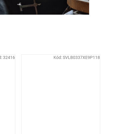
d:
32416
Kód:
SVLB0337XE9P118