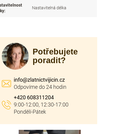
stavitelnost
Nastavitelná délka
lky
:
Potřebujete
poradit?
info
@
zlatnictvijicin.cz
+420 608311204