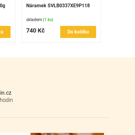
20g
Náramek SVLB0337XE9P118
skladem
(1 ks)
740 Kč
ku
Do košíku
cin.cz