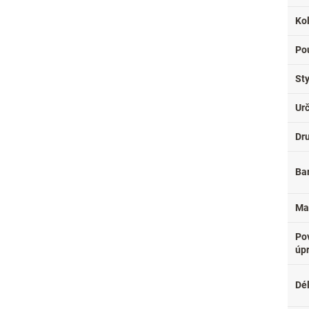
Ko
Pou
Sty
Ur
Dr
Ba
Ma
Po
úp
Dé