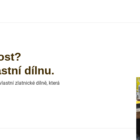
ost?
tní dílnu.
astní zlatnické dílně, která