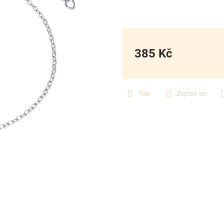
385 Kč
Měrná
cena:
Tisk
Zeptat se