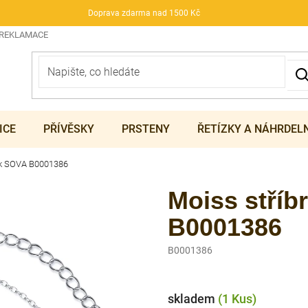
Doprava zdarma nad 1500 Kč
 REKLAMACE
ICE
PŘÍVĚSKY
PRSTENY
ŘETÍZKY A NÁHRDEL
ek SOVA B0001386
Moiss stří
B0001386
B0001386
skladem
(1 Kus)