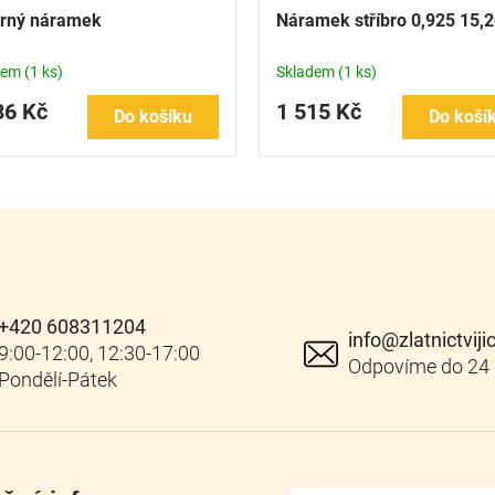
brný náramek
Náramek stříbro 0,925 15,
dem
(1 ks)
Skladem
(1 ks)
86 Kč
1 515 Kč
Do košíku
Do koší
+420 608311204
info
@
zlatnictviji