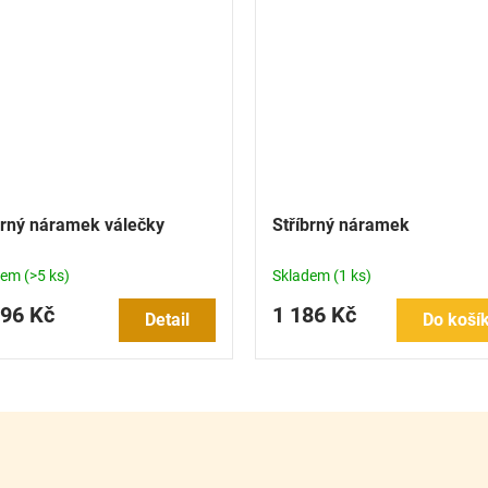
brný náramek válečky
Stříbrný náramek
dem
(>5 ks)
Skladem
(1 ks)
96 Kč
1 186 Kč
Detail
Do koší