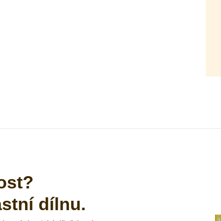
ost?
tní dílnu.