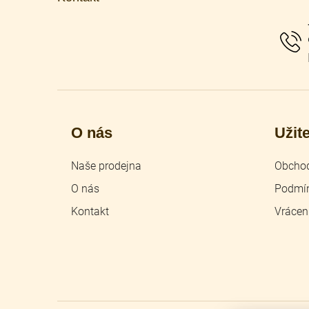
a
t
í
O nás
Užit
Naše prodejna
Obchod
O nás
Podmín
Kontakt
Vrácen