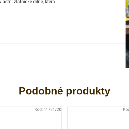
astní zlatnické dílně, která
Kód:
41721/20
Kó