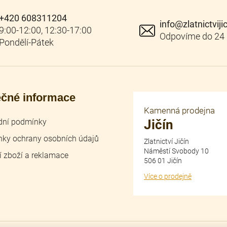
+420 608311204
info
@
zlatnictviji
ečné informace
Kamenná prodejna
ní podmínky
Jičín
ky ochrany osobních údajů
Zlatnictví Jičín
Náměstí Svobody 10
í zboží a reklamace
506 01 Jičín
Více o prodejně