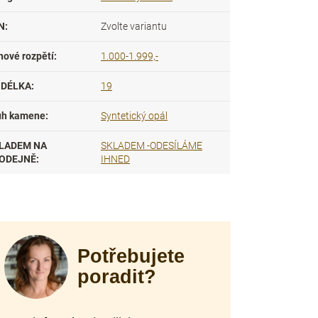
N
:
Zvolte variantu
nové rozpětí
:
1.000-1.999,-
DÉLKA
:
19
uh kamene
:
Syntetický opál
LADEM NA
SKLADEM -ODESÍLÁME
ODEJNĚ
:
IHNED
Potřebujete
poradit?