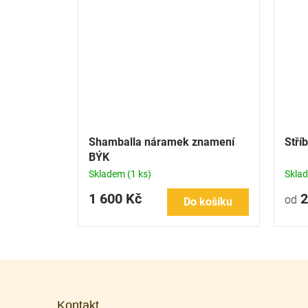
Shamballa náramek znamení
Stří
BÝK
Skladem
(1 ks)
Skla
1 600 Kč
2
od
Do košíku
Z
á
p
Kontakt