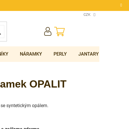
CZK
NÁKUPNÍ
KOŠÍK
NÍKY
NÁRAMKY
PERLY
JANTARY
SOUPRA
áramek OPALIT
 se syntetickým opálem.