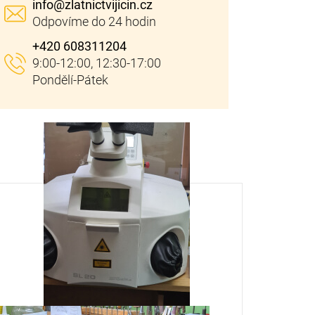
info
@
zlatnictvijicin.cz
+420 608311204