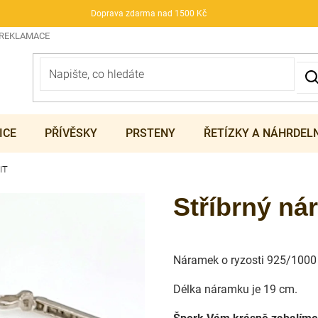
Doprava zdarma nad 1500 Kč
 REKLAMACE
ICE
PŘÍVĚSKY
PRSTENY
ŘETÍZKY A NÁHRDEL
IT
Stříbrný n
Náramek o ryzosti 925/1000
Délka náramku je 19 cm.