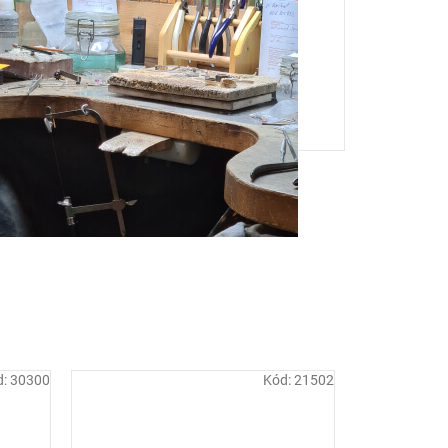
d:
30300
Kód:
21502