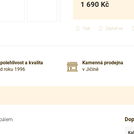
1 690 Kč
Měrná
cena:
Tisk
Zeptat se
polehlivost a kvalita
Kamenná prodejna
d roku 1996
v Jičíně
Dop
opálem.
Ka