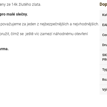
Dop
eny ze 14k žlutého zlata.
pro malé slečny.
Ka
í považujeme za jeden z nejbezpečnějších a nejvhodnějších.
EA
pružit, čímž se ještě víc zamezí náhodnému otevření
Ce
Dr
arma.
SK
PR
Ty
Ro
Vý