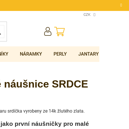
CZK
NÁKUPNÍ
KOŠÍK
NÍKY
NÁRAMKY
PERLY
JANTARY
SOUPRA
ké náušnice SRDCE
ru srdíčka vyrobeny ze 14k žlutého zlata.
jako první náušničky pro malé