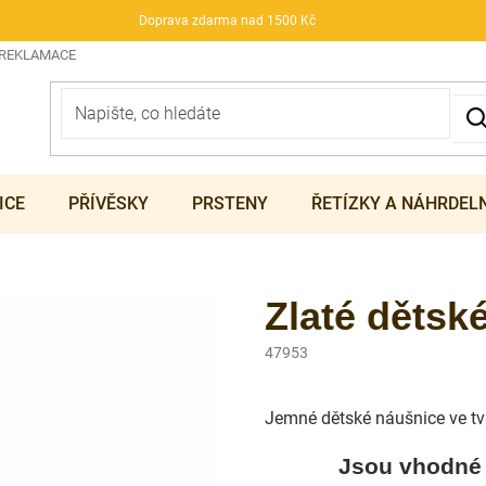
Doprava zdarma nad 1500 Kč
 REKLAMACE
ICE
PŘÍVĚSKY
PRSTENY
ŘETÍZKY A NÁHRDEL
Zlaté děts
47953
Jemné dětské náušnice ve tva
Jsou vhodné 