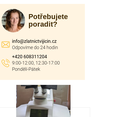
Potřebujete
poradit?
info
@
zlatnictvijicin.cz
+420 608311204