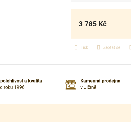
3 785 Kč
Měrná
cena:
Tisk
Zeptat se
polehlivost a kvalita
Kamenná prodejna
d roku 1996
v Jičíně