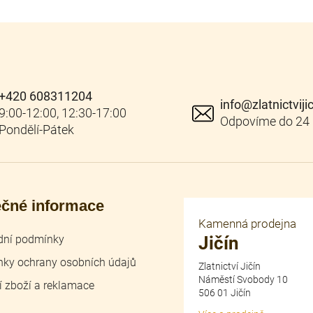
+420 608311204
info
@
zlatnictviji
ečné informace
Kamenná prodejna
ní podmínky
Jičín
ky ochrany osobních údajů
Zlatnictví Jičín
Náměstí Svobody 10
í zboží a reklamace
506 01 Jičín