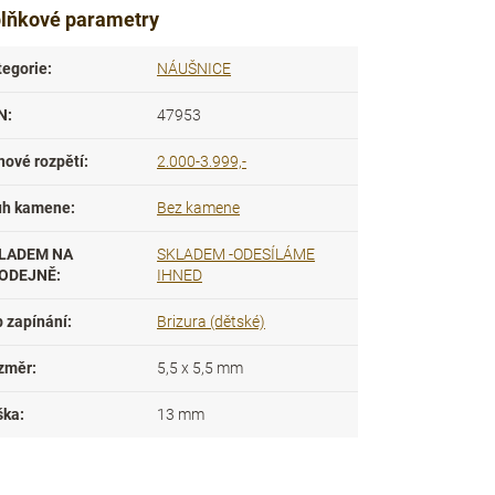
lňkové parametry
tegorie
:
NÁUŠNICE
N
:
47953
nové rozpětí
:
2.000-3.999,-
uh kamene
:
Bez kamene
LADEM NA
SKLADEM -ODESÍLÁME
ODEJNĚ
:
IHNED
p zapínání
:
Brizura (dětské)
změr
:
5,5 x 5,5 mm
ška
:
13 mm