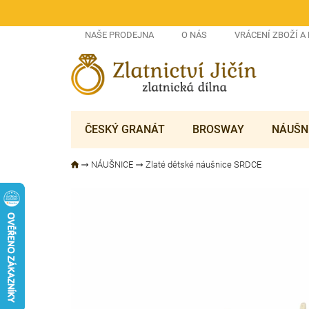
Přejít
na
obsah
NAŠE PRODEJNA
O NÁS
VRÁCENÍ ZBOŽÍ A
ČESKÝ GRANÁT
BROSWAY
NÁUŠN
NÁUŠNICE
Zlaté dětské náušnice SRDCE