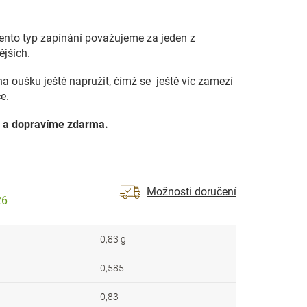
Tento typ zapínání považujeme za jeden z
ějších.
na oušku ještě napružit, čímž se ještě víc zamezí
e.
 a dopravíme zdarma.
Možnosti doručení
26
0,83 g
0,585
0,83