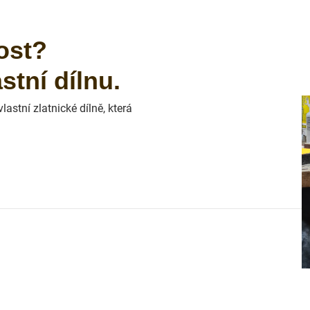
ost?
tní dílnu.
astní zlatnické dílně, která