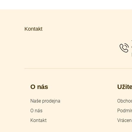
Z
á
p
Kontakt
a
t
í
O nás
Užit
Naše prodejna
Obchod
O nás
Podmín
Kontakt
Vrácen