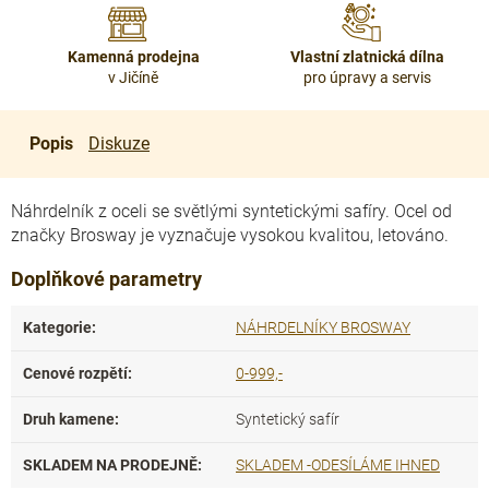
Kamenná prodejna
Vlastní zlatnická dílna
v Jičíně
pro úpravy a servis
Popis
Diskuze
Náhrdelník z oceli se světlými syntetickými safíry. Ocel od
značky Brosway je vyznačuje vysokou kvalitou, letováno.
Doplňkové parametry
Kategorie
:
NÁHRDELNÍKY BROSWAY
Cenové rozpětí
:
0-999,-
Druh kamene
:
Syntetický safír
SKLADEM NA PRODEJNĚ
:
SKLADEM -ODESÍLÁME IHNED