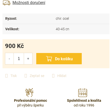
Možnosti doručení
Ryzost
:
chir. ocel
Velikost
:
40-45 cn
900 Kč
Měrná
cena:
Tisk
Zeptat se
Hlídat
Profesionální pomoc
Spolehlivost a kvalita
při výběru šperku
od roku 1996