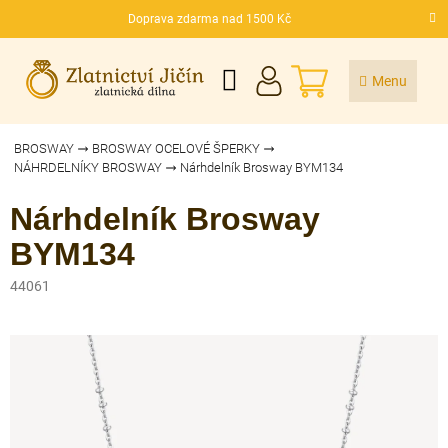
Přejít
Doprava zdarma nad 1500 Kč
na
CZK
obsah
NÁKUPNÍ
KOŠÍK
BROSWAY
BROSWAY OCELOVÉ ŠPERKY
NÁHRDELNÍKY BROSWAY
Nárhdelník Brosway BYM134
Nárhdelník Brosway
BYM134
44061