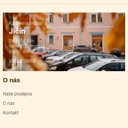
Kamenná prodejna
Jičín
Zlatnictví Jičín
Náměstí Svobody 10
506 01 Jičín
Více o prodejně
O nás
Naše prodejna
O nás
Kontakt