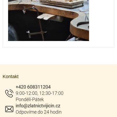
Z
á
Kontakt
p
a
+420 608311204
t
í
info
@
zlatnictvijicin.cz