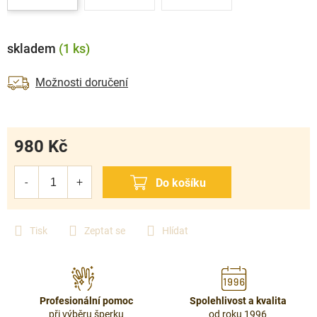
skladem
(1 ks)
Možnosti doručení
980 Kč
Měrná
cena:
Tisk
Zeptat se
Hlídat
Profesionální pomoc
Spolehlivost a kvalita
při výběru šperku
od roku 1996