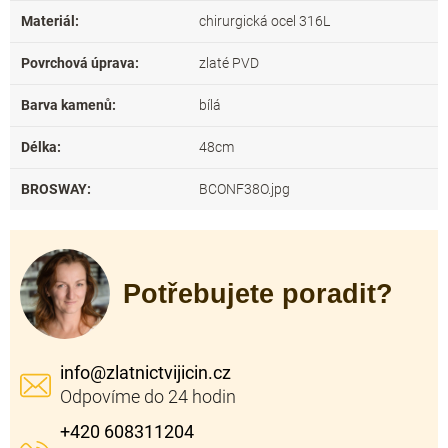
Materiál
:
chirurgická ocel 316L
Povrchová úprava
:
zlaté PVD
Barva kamenů
:
bílá
Délka
:
48cm
BROSWAY
:
BCONF38O.jpg
Potřebujete poradit?
info
@
zlatnictvijicin.cz
+420 608311204