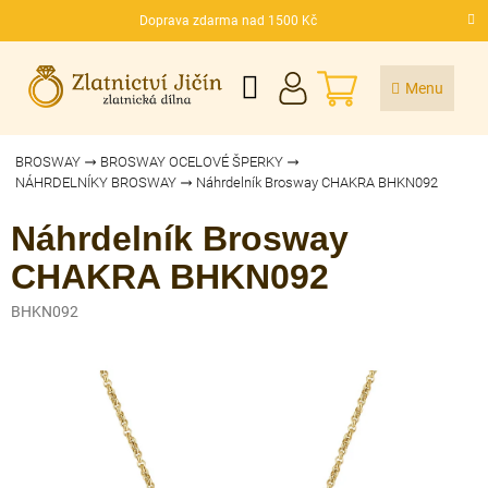
Přejít
Doprava zdarma nad 1500 Kč
na
CZK
obsah
NÁKUPNÍ
KOŠÍK
BROSWAY
BROSWAY OCELOVÉ ŠPERKY
NÁHRDELNÍKY BROSWAY
Náhrdelník Brosway CHAKRA BHKN092
Náhrdelník Brosway
CHAKRA BHKN092
BHKN092