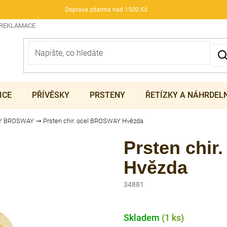
Doprava zdarma nad 1500 Kč
 REKLAMACE
ICE
PŘÍVĚSKY
PRSTENY
ŘETÍZKY A NÁHRDEL
Y BROSWAY
Prsten chir. ocel BROSWAY Hvězda
Prsten chi
Hvězda
34881
Skladem
(1 ks)