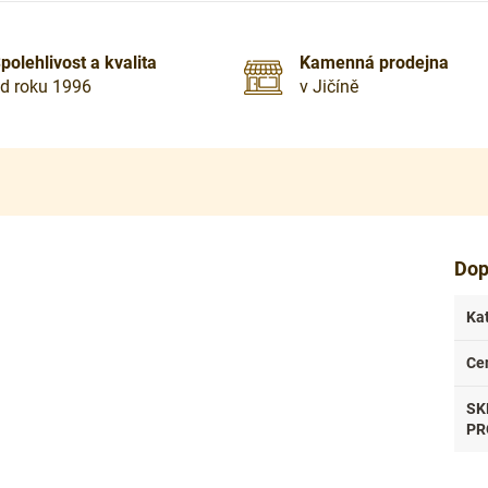
polehlivost a kvalita
Kamenná prodejna
d roku 1996
v Jičíně
Dop
Ka
Ce
SK
PR