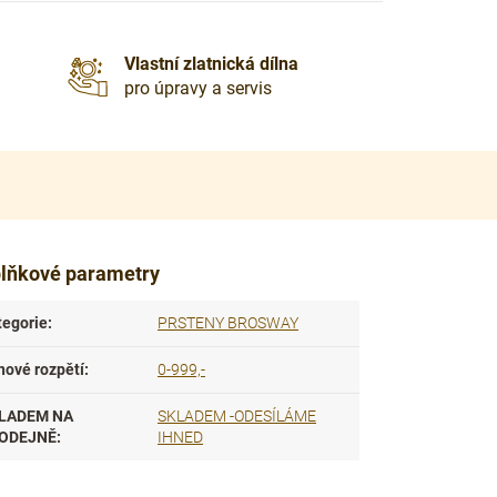
Vlastní zlatnická dílna
pro úpravy a servis
lňkové parametry
tegorie
:
PRSTENY BROSWAY
nové rozpětí
:
0-999,-
LADEM NA
SKLADEM -ODESÍLÁME
ODEJNĚ
:
IHNED