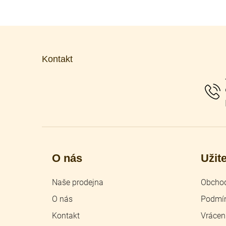
Z
á
p
Kontakt
a
t
í
O nás
Užit
Naše prodejna
Obchod
O nás
Podmín
Kontakt
Vrácen