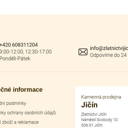
+420 608311204
info
@
zlatnictviji
ečné informace
Kamenná prodejna
ní podmínky
Jičín
ky ochrany osobních údajů
Zlatnictví Jičín
Náměstí Svobody 10
í zboží a reklamace
506 01 Jičín