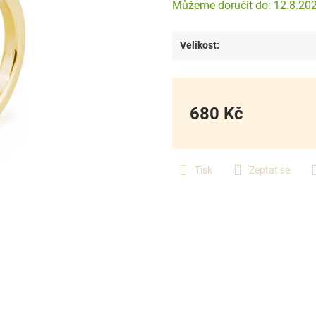
12.8.20
Velikost
:
680 Kč
Měrná
cena:
Tisk
Zeptat se