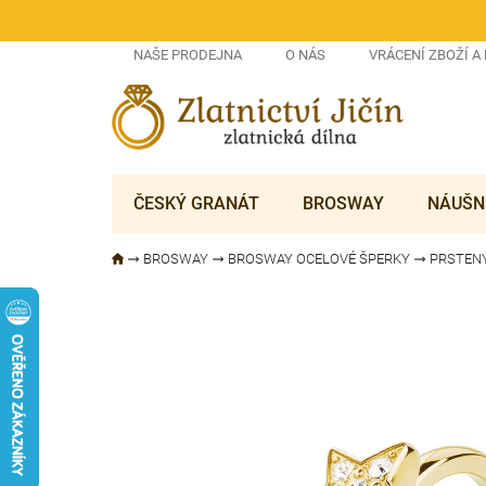
Přejít
na
obsah
NAŠE PRODEJNA
O NÁS
VRÁCENÍ ZBOŽÍ A
ČESKÝ GRANÁT
BROSWAY
NÁUŠN
BROSWAY
BROSWAY OCELOVÉ ŠPERKY
PRSTEN