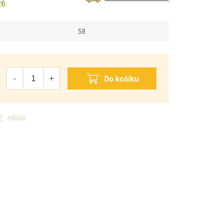
26
58
Hlídat