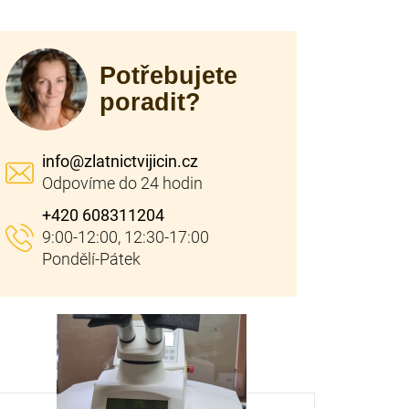
Potřebujete
poradit?
info
@
zlatnictvijicin.cz
+420 608311204