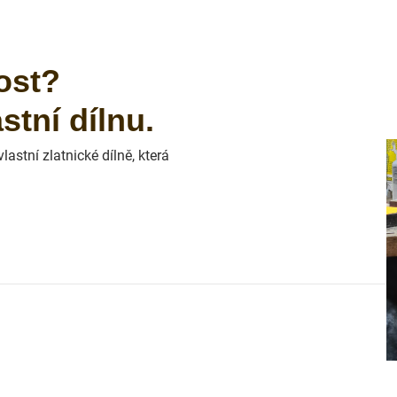
ost?
tní dílnu.
astní zlatnické dílně, která