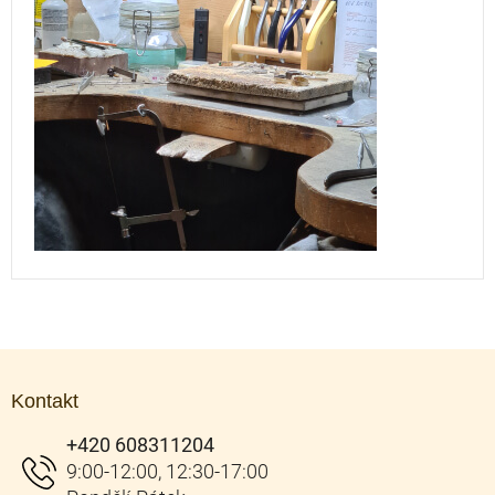
Z
á
Kontakt
p
a
+420 608311204
t
í