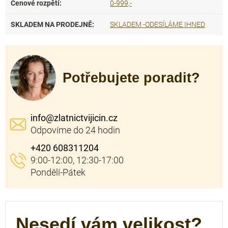
Cenové rozpětí
:
0-999,-
SKLADEM NA PRODEJNĚ
:
SKLADEM -ODESÍLÁME IHNED
Potřebujete poradit?
info
@
zlatnictvijicin.cz
+420 608311204
Nesedí vám velikost?