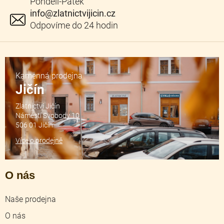
info
@
zlatnictvijicin.cz
Kamenná prodejna
Jičín
Zlatnictví Jičín
Náměstí Svobody 10
506 01 Jičín
Více o prodejně
O nás
Naše prodejna
O nás