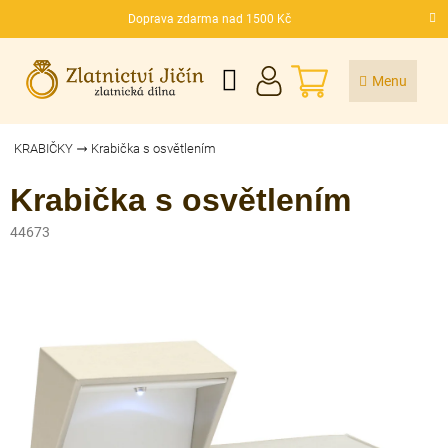
Přejít
Doprava zdarma nad 1500 Kč
na
CZK
obsah
NÁKUPNÍ
KOŠÍK
KRABIČKY
Krabička s osvětlením
Krabička s osvětlením
44673