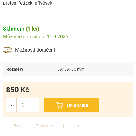
prsten, řetízek, přívěsek
Skladem
(1 ks)
11.8.2026
Možnosti doručení
Rozměry
:
89x89x66 mm
850 Kč
Měrná
cena:
Tisk
Zeptat se
Hlídat