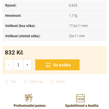
Ryzost
:
0,925
Hmotnost
:
1,17g
Velikost (bez očka)
:
17,6x11 mm
Velikost (včetně očka)
:
23x11 mm
832 Kč
Měrná
cena:
Tisk
Zeptat se
Hlídat
Profesionální pomoc
Spolehlivost a kvalita