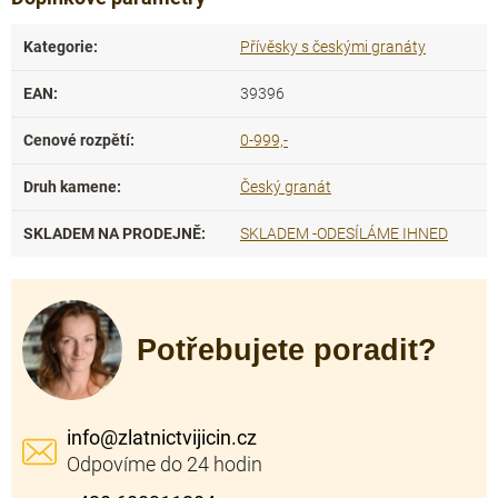
Kategorie
:
Přívěsky s českými granáty
EAN
:
39396
Cenové rozpětí
:
0-999,-
Druh kamene
:
Český granát
SKLADEM NA PRODEJNĚ
:
SKLADEM -ODESÍLÁME IHNED
Potřebujete poradit?
info
@
zlatnictvijicin.cz