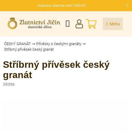
Přejít
Doprava zdarma nad 1500 Kč
na
CZK
obsah
NÁKUPNÍ
KOŠÍK
ČESKÝ GRANÁT
Přívěsky s českými granáty
Stříbrný přívěsek český granát
Stříbrný přívěsek český
granát
39396