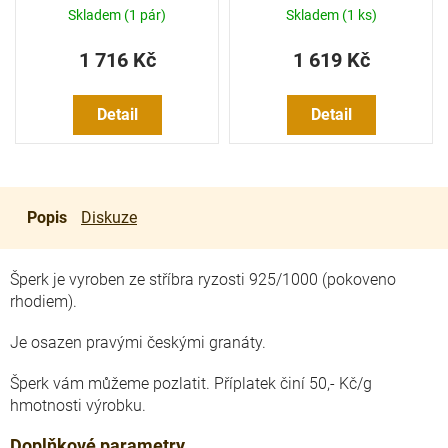
Skladem
(1 pár)
Skladem
(1 ks)
1 716 Kč
1 619 Kč
Detail
Detail
Popis
Diskuze
Šperk je vyroben ze stříbra ryzosti 925/1000 (pokoveno
rhodiem).
Je osazen pravými českými granáty.
Šperk vám můžeme pozlatit. Příplatek činí 50,- Kč/g
hmotnosti výrobku.
Doplňkové parametry