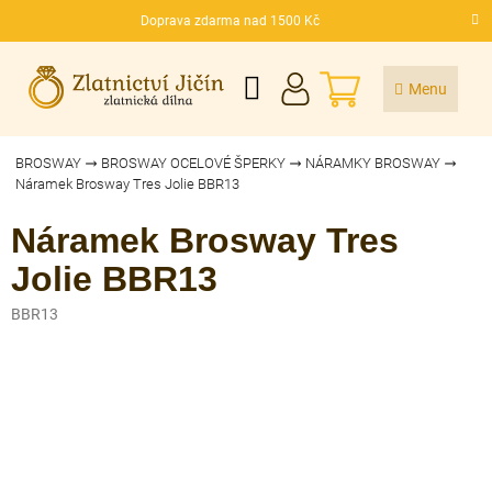
Přejít
Doprava zdarma nad 1500 Kč
na
CZK
obsah
NÁKUPNÍ
KOŠÍK
BROSWAY
BROSWAY OCELOVÉ ŠPERKY
NÁRAMKY BROSWAY
Náramek Brosway Tres Jolie BBR13
Náramek Brosway Tres
Jolie BBR13
BBR13