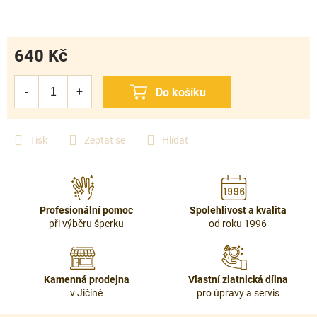
640 Kč
Měrná
cena:
Tisk
Zeptat se
Hlídat
Profesionální pomoc
Spolehlivost a kvalita
při výběru šperku
od roku 1996
Kamenná prodejna
Vlastní zlatnická dílna
v Jičíně
pro úpravy a servis