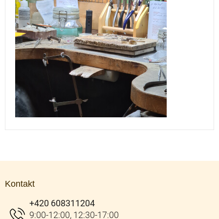
Z
á
Kontakt
p
a
+420 608311204
t