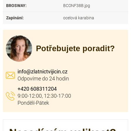
BROSWAY
:
BCONF38B.jpg
Zapínání
:
ocelová karabina
Potřebujete poradit?
info
@
zlatnictvijicin.cz
+420 608311204