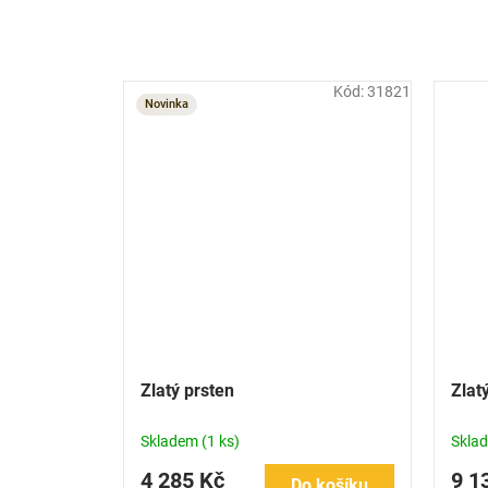
Kód:
31821
Novinka
Zlatý prsten
Zlat
Skladem
(1 ks)
Skla
4 285 Kč
9 1
Do košíku