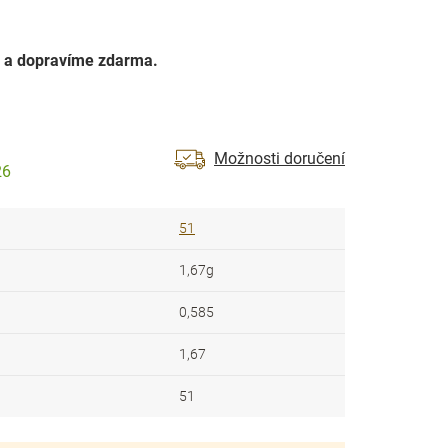
 a dopravíme zdarma.
Možnosti doručení
26
51
1,67g
0,585
1,67
51