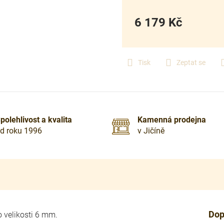
6 179 Kč
Měrná
cena:
Tisk
Zeptat se
polehlivost a kvalita
Kamenná prodejna
d roku 1996
v Jičíně
Dop
 velikosti 6 mm.