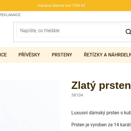
Doprava zdarma nad 1500 Kč
 REKLAMACE
ICE
PŘÍVĚSKY
PRSTENY
ŘETÍZKY A NÁHRDEL
Zlatý prsten
38104
Luxusní dámský prsten s kub
Prsten je vyroben ze 14 kará