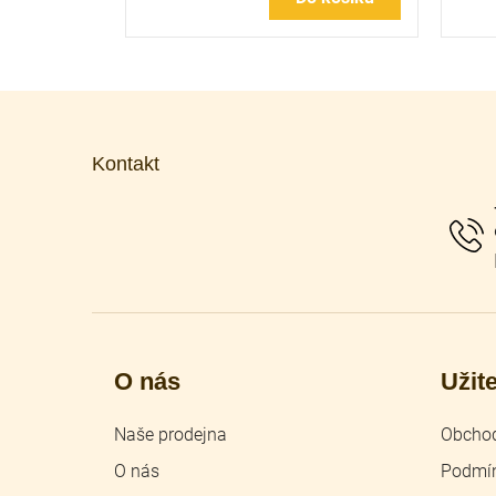
Z
á
p
Kontakt
a
t
í
O nás
Užit
Naše prodejna
Obchod
O nás
Podmín