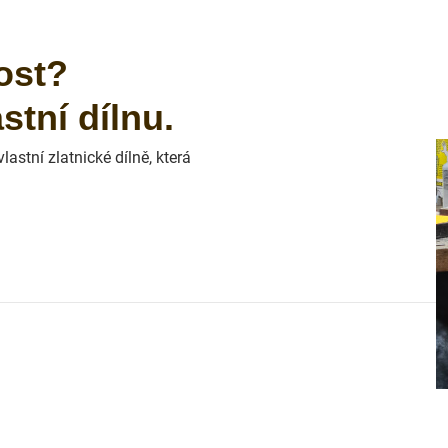
ost?
tní dílnu.
astní zlatnické dílně, která