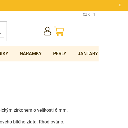
CZK
NÁKUPNÍ
KOŠÍK
NÍKY
NÁRAMKY
PERLY
JANTARY
SOUPRA
ickým zirkonem o velikosti 6 mm.
tového bílého zlata. Rhodiováno.