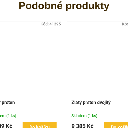
Kód:
41395
Kó
ý prsten
Zlatý prsten dvojitý
dem
(1 ks)
Skladem
(1 ks)
39 Kč
9 385 Kč
Do košíku
Do koší