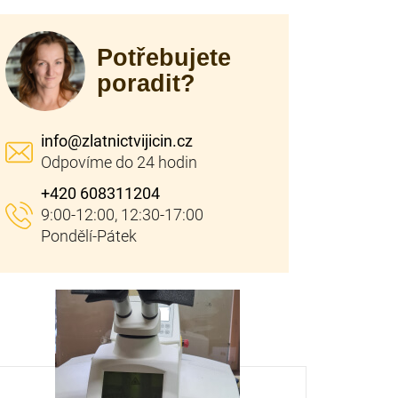
Potřebujete
poradit?
info
@
zlatnictvijicin.cz
+420 608311204