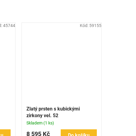
d:
45744
Kód:
59155
Zlatý prsten s kubickými
zirkony vel. 52
Skladem
(1 ks)
8 595 Kč
ku
Do košíku