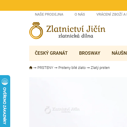
Přejít
na
obsah
NAŠE PRODEJNA
O NÁS
VRÁCENÍ ZBOŽÍ A
ČESKÝ GRANÁT
BROSWAY
NÁUŠN
PRSTENY
Prsteny bílé zlato
Zlatý prsten