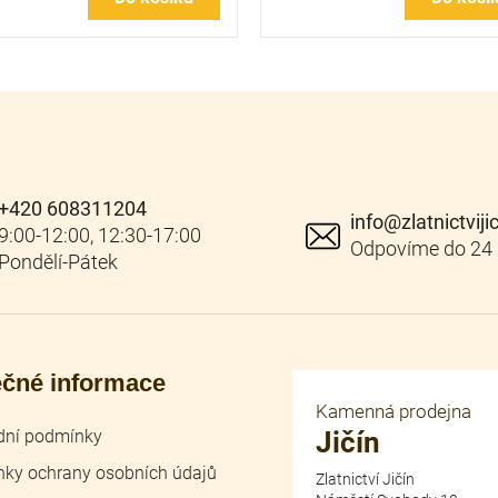
+420 608311204
info
@
zlatnictviji
ečné informace
Kamenná prodejna
ní podmínky
Jičín
ky ochrany osobních údajů
Zlatnictví Jičín