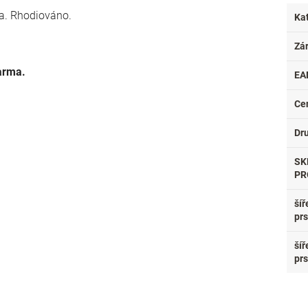
ta. Rhodiováno.
Ka
Zá
arma.
EA
Ce
Dr
SK
PR
šíř
pr
šíř
pr