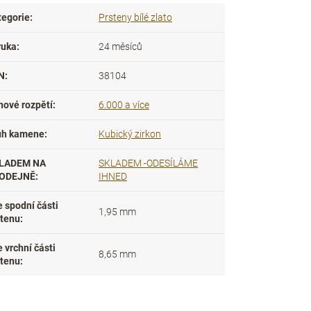
tegorie
:
Prsteny bílé zlato
ruka
:
24 měsíců
N
:
38104
nové rozpětí
:
6.000 a více
uh kamene
:
Kubický zirkon
LADEM NA
SKLADEM -ODESÍLÁME
ODEJNĚ
:
IHNED
e spodní části
1,95 mm
stenu
:
e vrchní části
8,65 mm
stenu
: