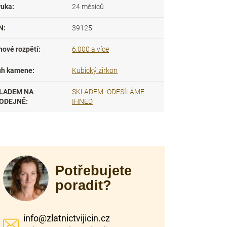
ruka
:
24 měsíců
N
:
39125
nové rozpětí
:
6.000 a více
uh kamene
:
Kubický zirkon
LADEM NA
SKLADEM -ODESÍLÁME
ODEJNĚ
:
IHNED
Potřebujete
poradit?
info
@
zlatnictvijicin.cz