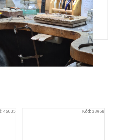
d:
46035
Kód:
38968