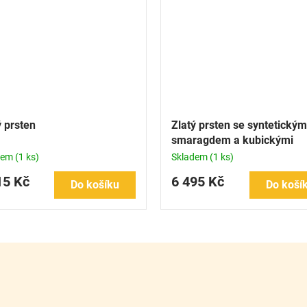
ý prsten
Zlatý prsten se syntetickým
smaragdem a kubickými
zirkony
dem
(1 ks)
Skladem
(1 ks)
15 Kč
6 495 Kč
Do košíku
Do koší