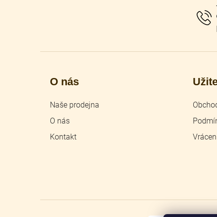
t
í
O nás
Užit
Naše prodejna
Obchod
O nás
Podmín
Kontakt
Vrácen