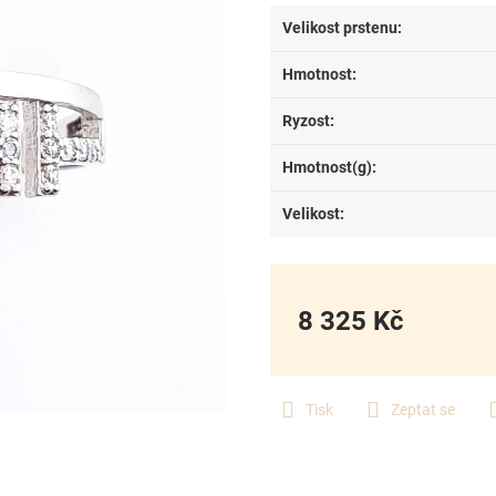
Velikost prstenu
:
Hmotnost
:
Ryzost
:
Hmotnost(g)
:
Velikost
:
8 325 Kč
Měrná
cena:
Tisk
Zeptat se