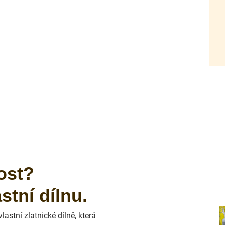
ost?
tní dílnu.
astní zlatnické dílně, která