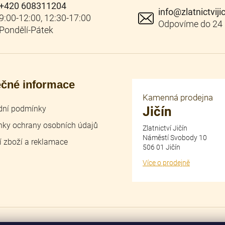
+420 608311204
info
@
zlatnictviji
ečné informace
Kamenná prodejna
ní podmínky
Jičín
ky ochrany osobních údajů
Zlatnictví Jičín
Náměstí Svobody 10
í zboží a reklamace
506 01 Jičín
Více o prodejně