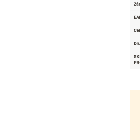
Zá
EA
Ce
Dr
SK
PR