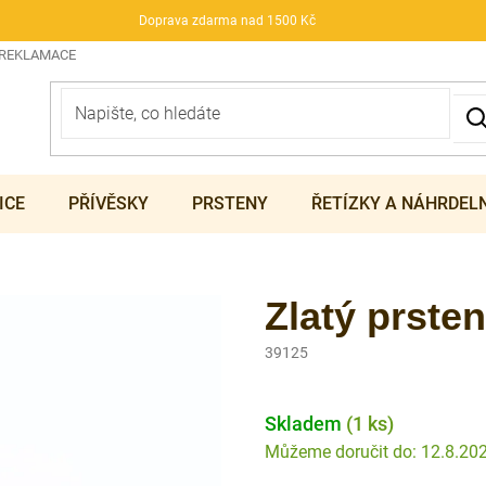
Doprava zdarma nad 1500 Kč
 REKLAMACE
ICE
PŘÍVĚSKY
PRSTENY
ŘETÍZKY A NÁHRDEL
Zlatý prsten
39125
Skladem
(1 ks)
12.8.20