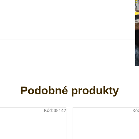
Kód:
38142
Kó