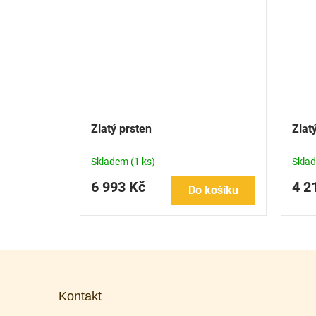
Zlatý prsten
Zlat
Skladem
(1 ks)
Skla
6 993 Kč
4 2
Do košíku
Z
á
p
Kontakt
a