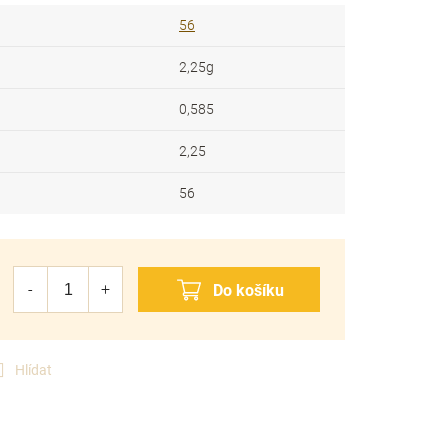
56
2,25g
0,585
2,25
56
Hlídat