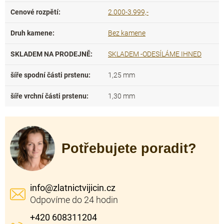
Cenové rozpětí
:
2.000-3.999,-
Druh kamene
:
Bez kamene
SKLADEM NA PRODEJNĚ
:
SKLADEM -ODESÍLÁME IHNED
šíře spodní části prstenu
:
1,25 mm
šíře vrchní části prstenu
:
1,30 mm
Potřebujete poradit?
info
@
zlatnictvijicin.cz
+420 608311204