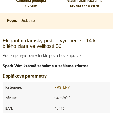
Kamenná prodejna
Vlastní zlatnická dílna
v Jičíně
pro úpravy a servis
Popis
Diskuze
Elegantní dámský prsten vyroben ze 14 k
bílého zlata ve velikosti 56.
Prsten je vyroben v lesklé povrchové úpravě.
Šperk Vám krásně zabalíme a zašleme zdarma.
Doplňkové parametry
Kategorie
:
PRSTENY
Záruka
:
24 měsíců
EAN
:
45416