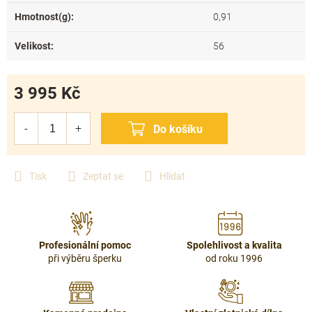
Hmotnost(g)
:
0,91
Velikost
:
56
3 995 Kč
Měrná
cena:
Tisk
Zeptat se
Hlídat
Profesionální pomoc
Spolehlivost a kvalita
při výběru šperku
od roku 1996