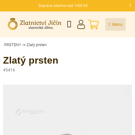
Přejít
Doprava zdarma nad 1500 Kč
na
CZK
obsah
NÁKUPNÍ
KOŠÍK
PRSTENY
Zlatý prsten
Zlatý prsten
45416