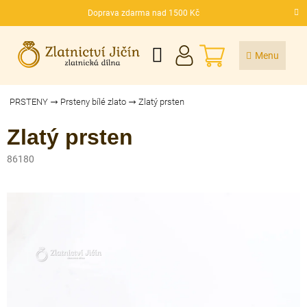
Přejít
Doprava zdarma nad 1500 Kč
na
CZK
obsah
NÁKUPNÍ
KOŠÍK
PRSTENY
Prsteny bílé zlato
Zlatý prsten
Zlatý prsten
86180