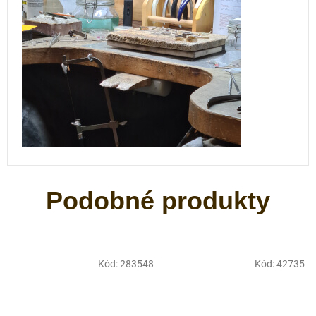
Kód:
283548
Kód:
42735