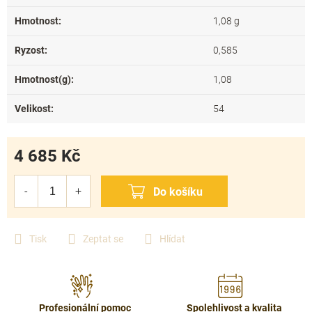
Hmotnost
:
1,08 g
Ryzost
:
0,585
Hmotnost(g)
:
1,08
Velikost
:
54
4 685 Kč
Měrná
cena:
Tisk
Zeptat se
Hlídat
Profesionální pomoc
Spolehlivost a kvalita