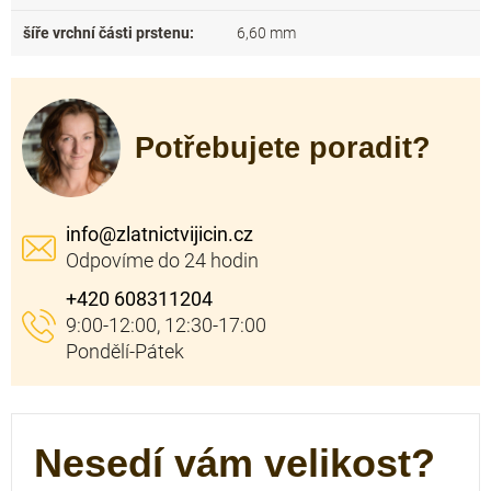
šíře vrchní části prstenu
:
6,60 mm
Potřebujete poradit?
info
@
zlatnictvijicin.cz
+420 608311204
Nesedí vám velikost?