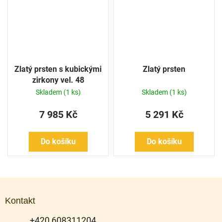
Zlatý prsten s kubickými
Zlatý prsten
zirkony vel. 48
Skladem
(1 ks)
Skladem
(1 ks)
7 985 Kč
5 291 Kč
Do košíku
Do košíku
Z
á
Kontakt
p
a
+420 608311204