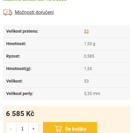
Možnosti doručení
Velikost prstenu
:
53
Hmotnost
:
1,55 g
Ryzost
:
0,585
Hmotnost(g)
:
1,55
Velikost
:
53
Velikost perly
:
5,35 mm
6 585 Kč
Měrná
cena: