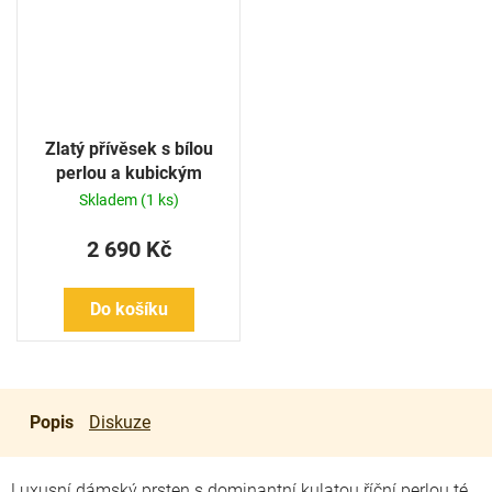
Zlatý přívěsek s bílou
perlou a kubickým
zirkonem
Skladem
(1 ks)
2 690 Kč
Do košíku
Popis
Diskuze
Luxusní dámský prsten s dominantní
kulatou říční perlou té