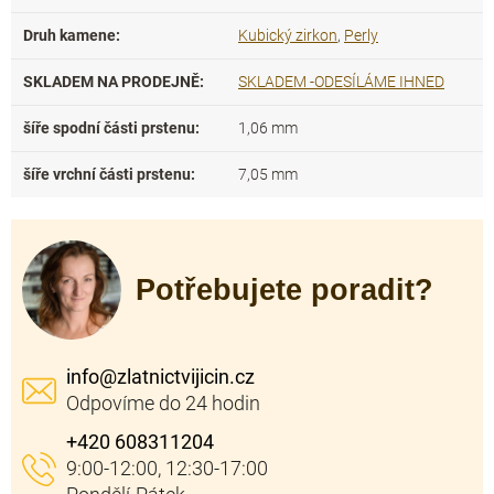
Druh kamene
:
Kubický zirkon
,
Perly
SKLADEM NA PRODEJNĚ
:
SKLADEM -ODESÍLÁME IHNED
šíře spodní části prstenu
:
1,06 mm
šíře vrchní části prstenu
:
7,05 mm
Potřebujete poradit?
info
@
zlatnictvijicin.cz
+420 608311204