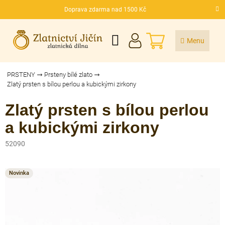
Přejít
Doprava zdarma nad 1500 Kč
na
CZK
obsah
NÁKUPNÍ
KOŠÍK
PRSTENY
Prsteny bílé zlato
Zlatý prsten s bílou perlou a kubickými zirkony
Zlatý prsten s bílou perlou
a kubickými zirkony
52090
Novinka