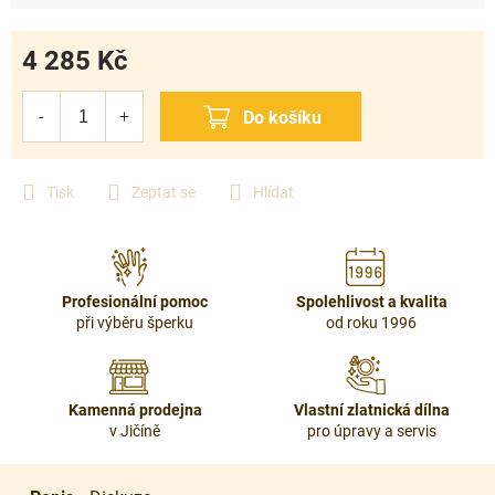
4 285 Kč
Měrná
cena:
Tisk
Zeptat se
Hlídat
Profesionální pomoc
Spolehlivost a kvalita
při výběru šperku
od roku 1996
Kamenná prodejna
Vlastní zlatnická dílna
v Jičíně
pro úpravy a servis