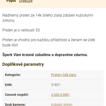
Popis
Diskuze
Nádherný prsten ze 14k bílého zlata zdoben kubickými
zirkony.
Prsten je o velikosti 53.
Prsten je vhodný pro každou příležitost a ženám se jistě
bude líbit.
Šperk Vám krásně zabalíme a dopravíme zdarma.
Doplňkové parametry
Kategorie
:
Prsteny bílé zlato
EAN
:
31821
Cenové rozpětí
:
2.000-3.999,-
Druh kamene
:
Kubický zirkon