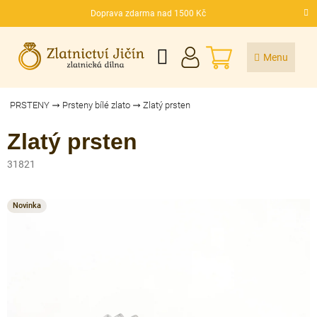
Přejít
Doprava zdarma nad 1500 Kč
na
CZK
obsah
NÁKUPNÍ
KOŠÍK
PRSTENY
Prsteny bílé zlato
Zlatý prsten
Zlatý prsten
31821
Novinka