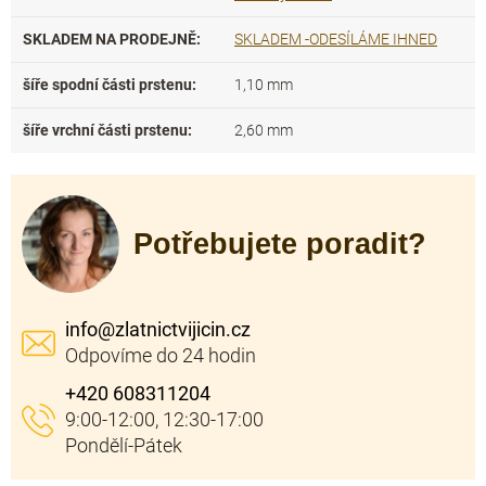
SKLADEM NA PRODEJNĚ
:
SKLADEM -ODESÍLÁME IHNED
šíře spodní části prstenu
:
1,10 mm
šíře vrchní části prstenu
:
2,60 mm
Potřebujete poradit?
info
@
zlatnictvijicin.cz
+420 608311204