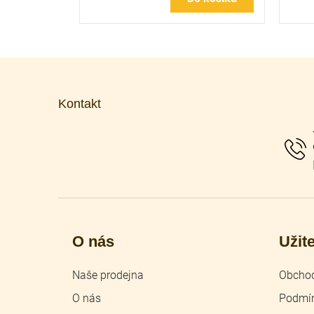
Z
á
p
Kontakt
a
t
í
O nás
Užit
Naše prodejna
Obchod
O nás
Podmín