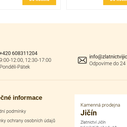
+420 608311204
info
@
zlatnictviji
ečné informace
Kamenná prodejna
ní podmínky
Jičín
ky ochrany osobních údajů
Zlatnictví Jičín