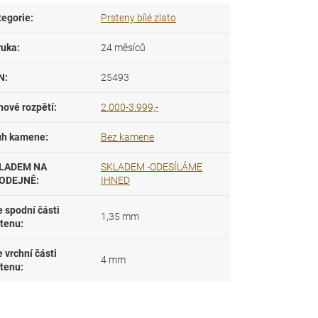
tegorie
:
Prsteny bílé zlato
ruka
:
24 měsíců
N
:
25493
nové rozpětí
:
2.000-3.999,-
uh kamene
:
Bez kamene
LADEM NA
SKLADEM -ODESÍLÁME
ODEJNĚ
:
IHNED
e spodní části
1,35 mm
stenu
:
e vrchní části
4 mm
stenu
: