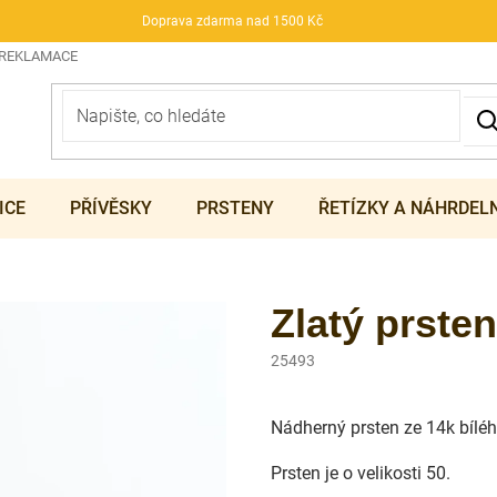
Doprava zdarma nad 1500 Kč
 REKLAMACE
ICE
PŘÍVĚSKY
PRSTENY
ŘETÍZKY A NÁHRDEL
Zlatý prsten
25493
Nádherný prsten ze 14k bíléh
Prsten je o velikosti 50.