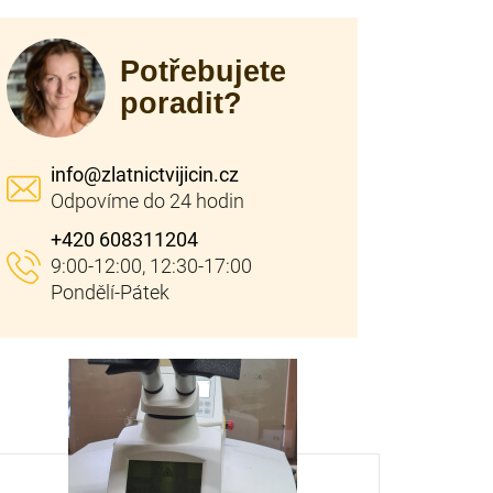
Potřebujete
poradit?
info
@
zlatnictvijicin.cz
+420 608311204