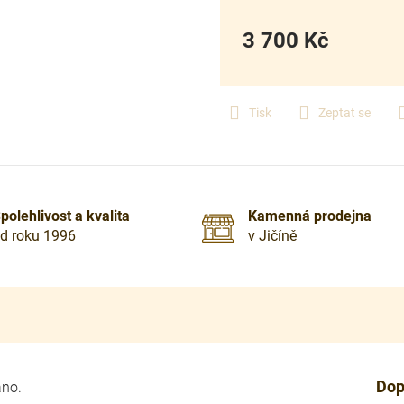
3 700 Kč
Měrná
cena:
Tisk
Zeptat se
polehlivost a kvalita
Kamenná prodejna
d roku 1996
v Jičíně
Dop
áno.