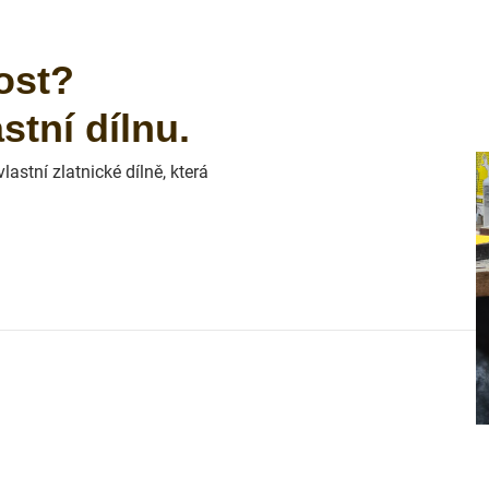
ost?
tní dílnu.
astní zlatnické dílně, která