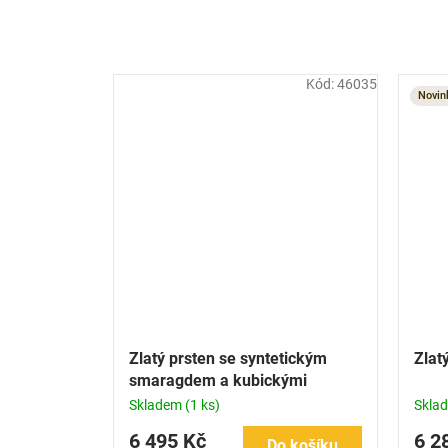
Kód:
46035
Novin
Zlatý prsten se syntetickým
Zlat
smaragdem a kubickými
zirkony
Skladem
(1 ks)
Skla
6 495 Kč
6 2
Do košíku