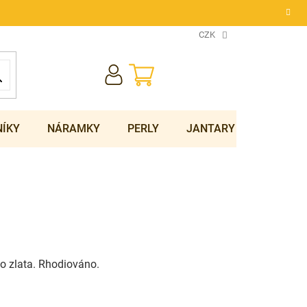
CZK
NÁKUPNÍ
KOŠÍK
NÍKY
NÁRAMKY
PERLY
JANTARY
SOUPRA
o zlata. Rhodiováno.