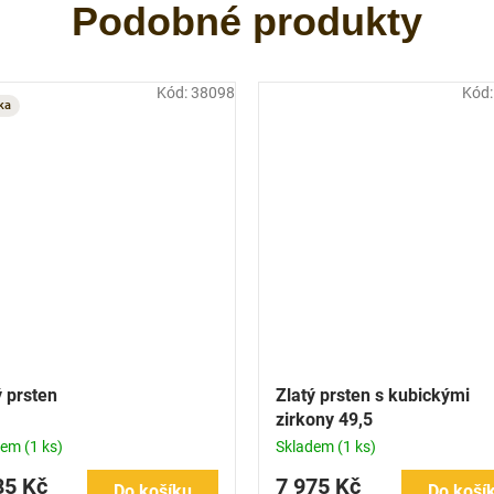
Kód:
38098
Kód
ka
ý prsten
Zlatý prsten s kubickými
zirkony 49,5
dem
(1 ks)
Skladem
(1 ks)
85 Kč
7 975 Kč
Do košíku
Do koší