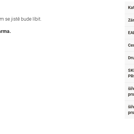
Ka
 se jistě bude líbit.
Zá
darma.
EA
Ce
Dr
SK
PR
šíř
pr
šíř
pr