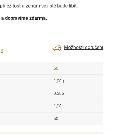
říležitost a ženám se jistě bude líbit.
 a dopravíme zdarma.
Možnosti doručení
26
50
1,00g
0,585
1,00
50