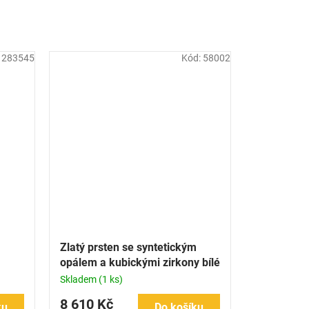
:
283545
Kód:
58002
Zlatý prsten se syntetickým
opálem a kubickými zirkony bílé
zlato
Skladem
(1 ks)
8 610 Kč
ku
Do košíku