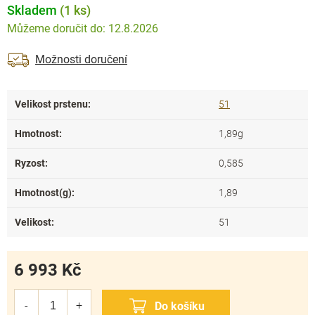
Skladem
(1 ks)
12.8.2026
Možnosti doručení
Velikost prstenu
:
51
Hmotnost
:
1,89g
Ryzost
:
0,585
Hmotnost(g)
:
1,89
Velikost
:
51
6 993 Kč
Měrná
cena: