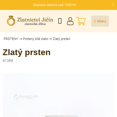
Přejít
Doprava zdarma nad 1500 Kč
na
CZK
obsah
NÁKUPNÍ
KOŠÍK
PRSTENY
Prsteny bílé zlato
Zlatý prsten
Zlatý prsten
41388