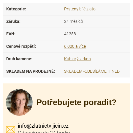
Kategorie
:
Prsteny bílé zlato
Záruka
:
24 měsíců
EAN
:
41388
Cenové rozpětí
:
6.000 a více
Druh kamene
:
Kubický zirkon
SKLADEM NA PRODEJNĚ
:
SKLADEM -ODESÍLÁME IHNED
Potřebujete poradit?
info
@
zlatnictvijicin.cz