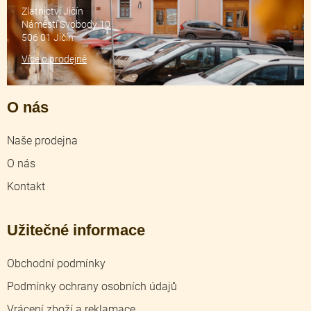
Zlatnictví Jičín
Náměstí Svobody 10
506 01 Jičín
Více o prodejně
O nás
Naše prodejna
O nás
Kontakt
Užitečné informace
Obchodní podmínky
Podmínky ochrany osobních údajů
Vrácení zboží a reklamace