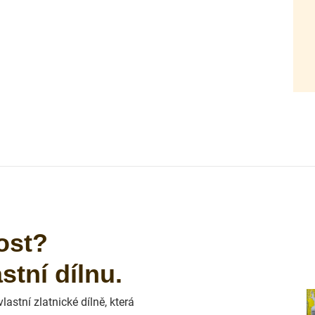
ost?
tní dílnu.
astní zlatnické dílně, která