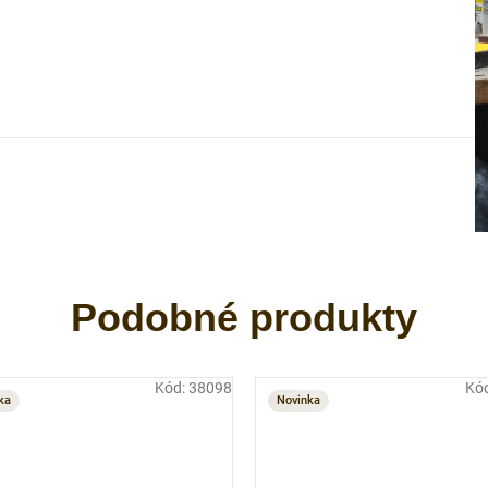
Kód:
38098
Kó
ka
Novinka