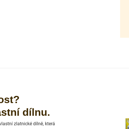
ost?
tní dílnu.
astní zlatnické dílně, která