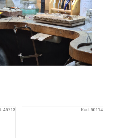
d:
45713
Kód:
50114