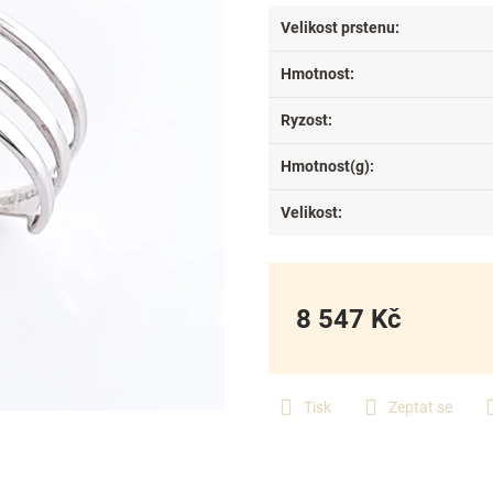
Velikost prstenu
:
Hmotnost
:
Ryzost
:
Hmotnost(g)
:
Velikost
:
8 547 Kč
Měrná
cena:
Tisk
Zeptat se