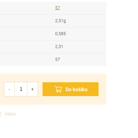
57
2,31g
0,585
2,31
57
Hlídat