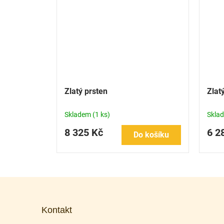
Zlatý prsten
Zlat
Skladem
(1 ks)
Skla
8 325 Kč
6 2
Do košíku
Z
á
p
Kontakt
a