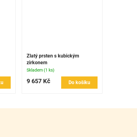
Zlatý prsten s kubickým
zirkonem
Skladem
(1 ks)
9 657 Kč
ku
Do košíku