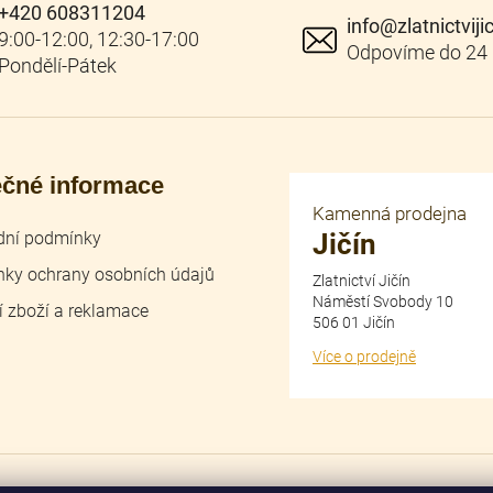
+420 608311204
info
@
zlatnictviji
ečné informace
Kamenná prodejna
ní podmínky
Jičín
ky ochrany osobních údajů
Zlatnictví Jičín
Náměstí Svobody 10
í zboží a reklamace
506 01 Jičín
Více o prodejně