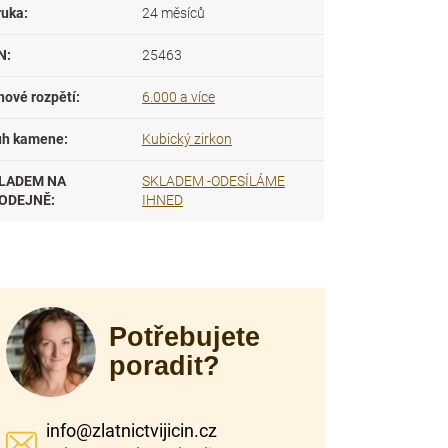
ruka
:
24 měsíců
N
:
25463
nové rozpětí
:
6.000 a více
uh kamene
:
Kubický zirkon
LADEM NA
SKLADEM -ODESÍLÁME
ODEJNĚ
:
IHNED
Potřebujete
poradit?
info
@
zlatnictvijicin.cz