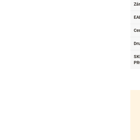
Zá
EA
Ce
Dr
SK
PR