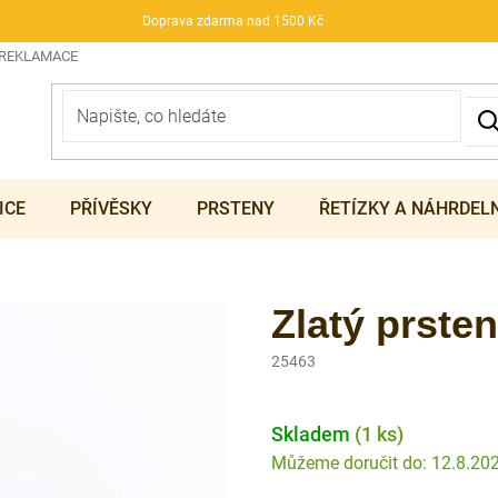
Doprava zdarma nad 1500 Kč
 REKLAMACE
ICE
PŘÍVĚSKY
PRSTENY
ŘETÍZKY A NÁHRDEL
Zlatý prsten
25463
Skladem
(1 ks)
12.8.20