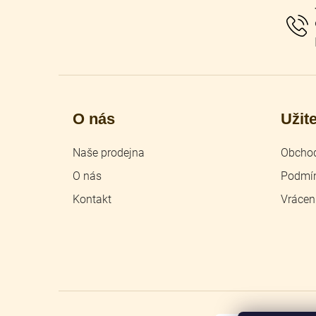
t
í
O nás
Užit
Naše prodejna
Obchod
O nás
Podmín
Kontakt
Vrácen