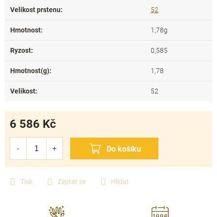
Velikost prstenu
:
52
Hmotnost
:
1,78g
Ryzost
:
0,585
Hmotnost(g)
:
1,78
Velikost
:
52
6 586 Kč
Měrná
cena:
Tisk
Zeptat se
Hlídat