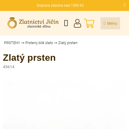
Přejít
Doprava zdarma nad 1500 Kč
na
CZK
obsah
NÁKUPNÍ
KOŠÍK
PRSTENY
Prsteny bílé zlato
Zlatý prsten
Zlatý prsten
45614