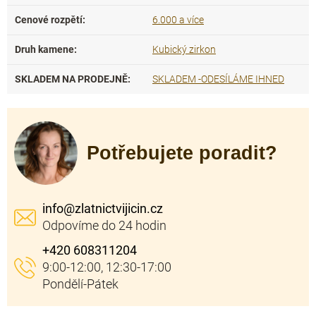
Cenové rozpětí
:
6.000 a více
Druh kamene
:
Kubický zirkon
SKLADEM NA PRODEJNĚ
:
SKLADEM -ODESÍLÁME IHNED
Potřebujete poradit?
info
@
zlatnictvijicin.cz
+420 608311204