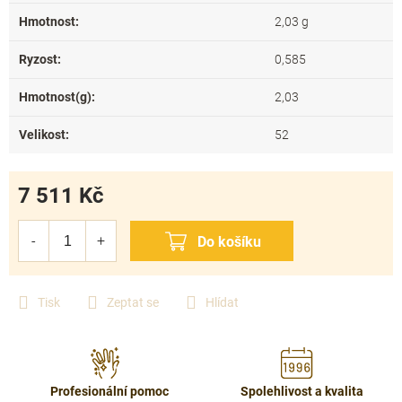
Hmotnost
:
2,03 g
Ryzost
:
0,585
Hmotnost(g)
:
2,03
Velikost
:
52
7 511 Kč
Měrná
cena:
Tisk
Zeptat se
Hlídat
Profesionální pomoc
Spolehlivost a kvalita