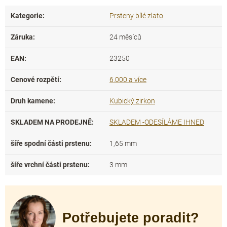
Kategorie
:
Prsteny bílé zlato
Záruka
:
24 měsíců
EAN
:
23250
Cenové rozpětí
:
6.000 a více
Druh kamene
:
Kubický zirkon
SKLADEM NA PRODEJNĚ
:
SKLADEM -ODESÍLÁME IHNED
šíře spodní části prstenu
:
1,65 mm
šíře vrchní části prstenu
:
3 mm
Potřebujete poradit?