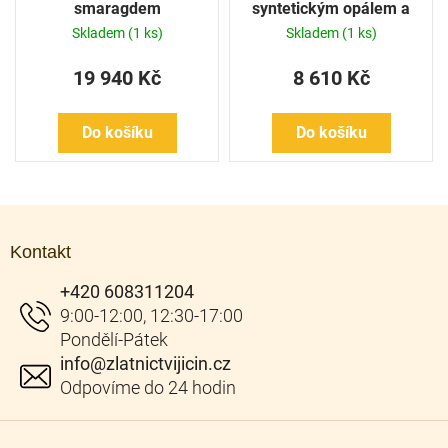
smaragdem
syntetickým opálem a
kubickými zirkony bílé
Skladem
(1 ks)
Skladem
(1 ks)
zlato
19 940 Kč
8 610 Kč
Do košíku
Do košíku
Z
á
Kontakt
p
a
+420 608311204
t
í
info
@
zlatnictvijicin.cz