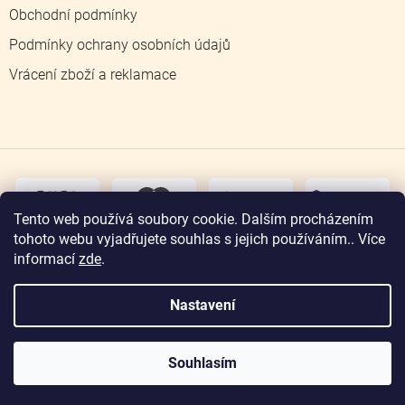
Obchodní podmínky
Podmínky ochrany osobních údajů
Vrácení zboží a reklamace
dobírka
převodem
Tento web používá soubory cookie. Dalším procházením
tohoto webu vyjadřujete souhlas s jejich používáním.. Více
osobní
odběr
informací
zde
.
Nastavení
Copyright 2026
Zlatnictví Jičín
. Všechna práva
vyhrazena.
Souhlasím
Vytvořil Shoptet