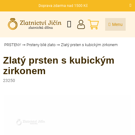
Přejít
Doprava zdarma nad 1500 Kč
na
CZK
obsah
NÁKUPNÍ
KOŠÍK
PRSTENY
Prsteny bílé zlato
Zlatý prsten s kubickým zirkonem
Zlatý prsten s kubickým
zirkonem
23250