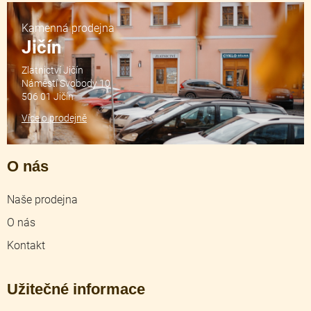
Kamenná prodejna
Jičín
Zlatnictví Jičín
Náměstí Svobody 10
506 01 Jičín
Více o prodejně
O nás
Naše prodejna
O nás
Kontakt
Užitečné informace