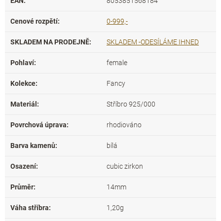
EAN
:
8053851568184
Cenové rozpětí
:
0-999,-
SKLADEM NA PRODEJNĚ
:
SKLADEM -ODESÍLÁME IHNED
Pohlaví
:
female
Kolekce
:
Fancy
Materiál
:
Stříbro 925/000
Povrchová úprava
:
rhodiováno
Barva kamenů
:
bílá
Osazení
:
cubic zirkon
Průměr
:
14mm
Váha stříbra
:
1,20g