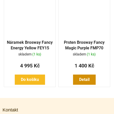
Náramek Brosway Fancy
Prsten Brosway Fancy
Energy Yellow FEY15
Magic Purple FMP70
skladem
(1 ks)
skladem
(1 ks)
4 995 Kč
1 400 Kč
Do košíku
Detail
Z
á
Kontakt
p