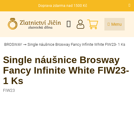
Přejít
Doprava zdarma nad 1500 Kč
na
CZK
obsah
NÁKUPNÍ
KOŠÍK
BROSWAY
Single náušnice Brosway Fancy Infinite White FIW23- 1 Ks
Single náušnice Brosway
Fancy Infinite White FIW23-
1 Ks
FIW23