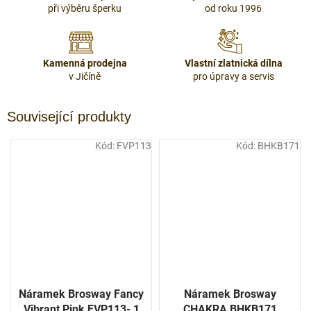
při výběru šperku
od roku 1996
Kamenná prodejna
Vlastní zlatnická dílna
v Jičíně
pro úpravy a servis
Související produkty
Kód:
FVP113
Kód:
BHKB171
Náramek Brosway Fancy
Náramek Brosway
Vibrant Pink FVP113- 1
CHAKRA BHKB171