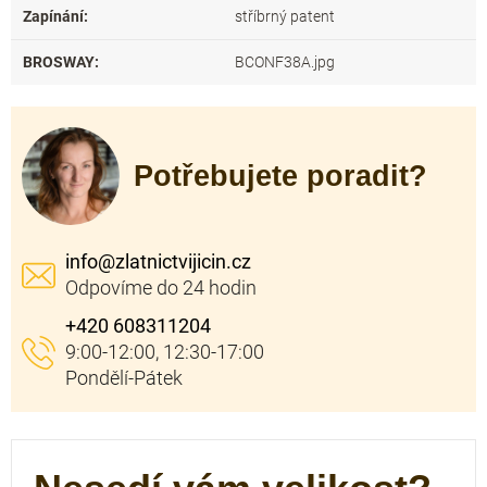
Zapínání
:
stříbrný patent
BROSWAY
:
BCONF38A.jpg
Potřebujete poradit?
info
@
zlatnictvijicin.cz
+420 608311204