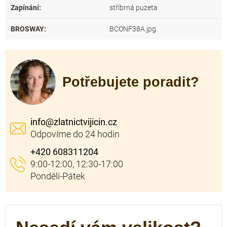
Zapínání
:
stříbrná puzeta
BROSWAY
:
BCONF38A.jpg
Potřebujete poradit?
info
@
zlatnictvijicin.cz
+420 608311204