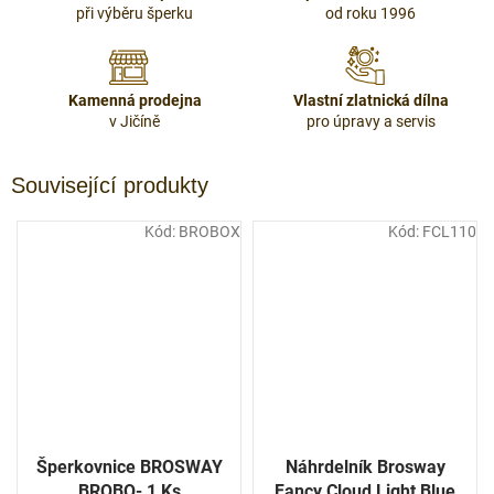
při výběru šperku
od roku 1996
Kamenná prodejna
Vlastní zlatnická dílna
v Jičíně
pro úpravy a servis
Související produkty
Kód:
BROBOX
Kód:
FCL110
Šperkovnice BROSWAY
Náhrdelník Brosway
BROBO- 1 Ks
Fancy Cloud Light Blue