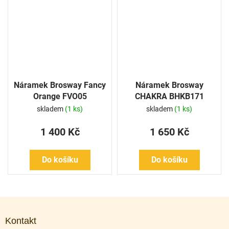
Náramek Brosway Fancy
Náramek Brosway
Orange FVO05
CHAKRA BHKB171
skladem
(1 ks)
skladem
(1 ks)
1 400 Kč
1 650 Kč
Do košíku
Do košíku
Z
á
Kontakt
p