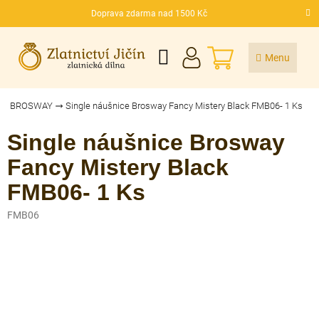
Přejít
Doprava zdarma nad 1500 Kč
na
CZK
obsah
NÁKUPNÍ
KOŠÍK
BROSWAY
Single náušnice Brosway Fancy Mistery Black FMB06- 1 Ks
Single náušnice Brosway
Fancy Mistery Black
FMB06- 1 Ks
FMB06