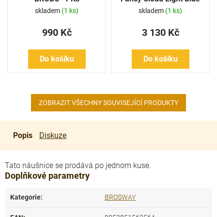
FCL110- 1 Ks
skladem
(1 ks)
skladem
(1 ks)
990 Kč
3 130 Kč
Do košíku
Do košíku
ZOBRAZIT VŠECHNY SOUVISEJÍCÍ PRODUKTY
Popis
Diskuze
Tato náušnice se prodává po jednom kuse.
Doplňkové parametry
Kategorie
:
BROSWAY