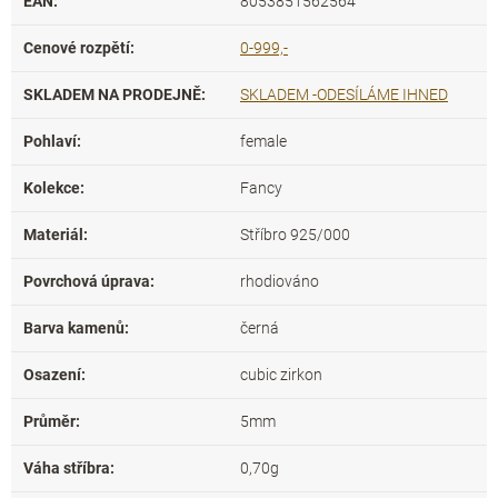
EAN
:
8053851562564
Cenové rozpětí
:
0-999,-
SKLADEM NA PRODEJNĚ
:
SKLADEM -ODESÍLÁME IHNED
Pohlaví
:
female
Kolekce
:
Fancy
Materiál
:
Stříbro 925/000
Povrchová úprava
:
rhodiováno
Barva kamenů
:
černá
Osazení
:
cubic zirkon
Průměr
:
5mm
Váha stříbra
:
0,70g