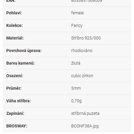
EAN
:
8053851568009
Pohlaví
:
female
Kolekce
:
Fancy
Materiál
:
Stříbro 925/000
Povrchová úprava
:
rhodiováno
Barva kamenů
:
žlutá
Osazení
:
cubic zirkon
Průměr
:
5mm
Váha stříbra
:
0,70g
Zapínání
:
stříbrná puzeta
BROSWAY
:
BCONF38A.jpg