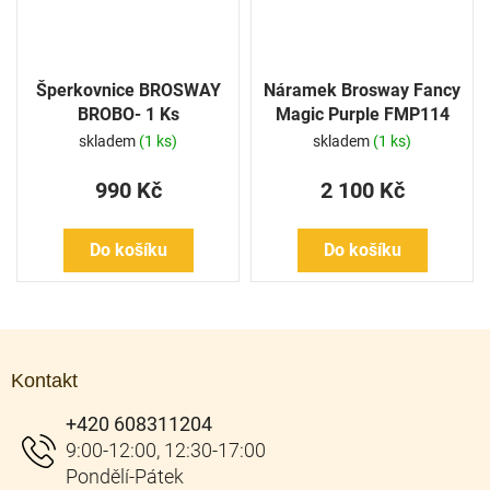
Šperkovnice BROSWAY
Náramek Brosway Fancy
BROBO- 1 Ks
Magic Purple FMP114
skladem
(1 ks)
skladem
(1 ks)
990 Kč
2 100 Kč
Do košíku
Do košíku
Z
á
Kontakt
p
a
+420 608311204
t
í