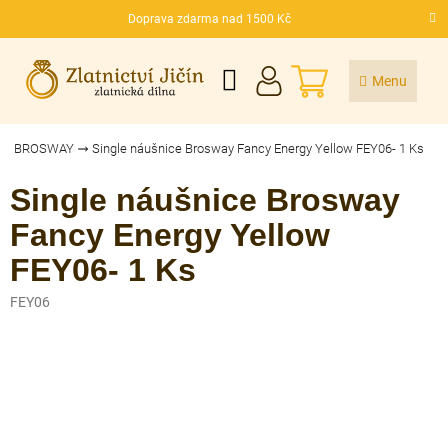
Přejít
Doprava zdarma nad 1500 Kč
na
CZK
obsah
NÁKUPNÍ
KOŠÍK
BROSWAY
Single náušnice Brosway Fancy Energy Yellow FEY06- 1 Ks
Single náušnice Brosway
Fancy Energy Yellow
FEY06- 1 Ks
FEY06