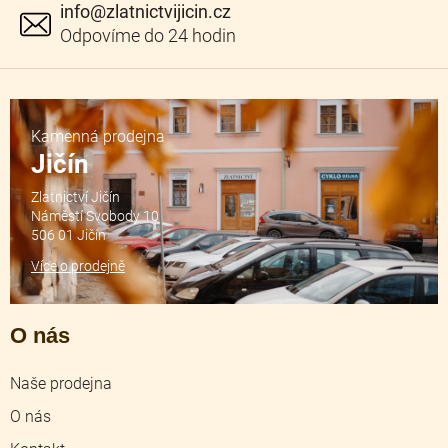
info
@
zlatnictvijicin.cz
Kamenná prodejna
Jičín
Zlatnictví Jičín
Náměstí Svobody 10
506 01 Jičín
Více o prodejně
O nás
Naše prodejna
O nás