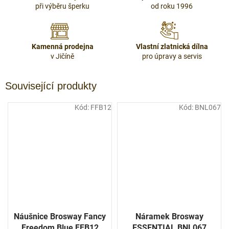
při výběru šperku
od roku 1996
Kamenná prodejna
Vlastní zlatnická dílna
v Jičíně
pro úpravy a servis
Související produkty
Kód:
FFB12
Kód:
BNL067
Náušnice Brosway Fancy
Náramek Brosway
Freedom Blue FFB12
ESSENTIAL BNL067