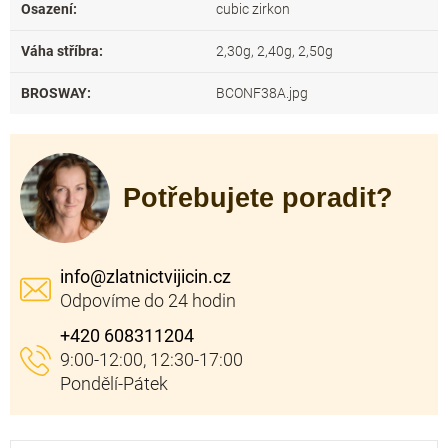
Osazení
:
cubic zirkon
Váha stříbra
:
2,30g, 2,40g, 2,50g
BROSWAY
:
BCONF38A.jpg
Potřebujete poradit?
info
@
zlatnictvijicin.cz
+420 608311204