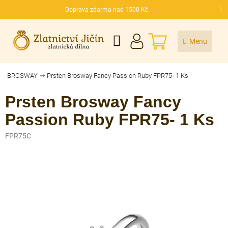
Přejít
Doprava zdarma nad 1500 Kč
na
CZK
obsah
NÁKUPNÍ
KOŠÍK
BROSWAY
Prsten Brosway Fancy Passion Ruby FPR75- 1 Ks
Prsten Brosway Fancy
Passion Ruby FPR75- 1 Ks
FPR75C