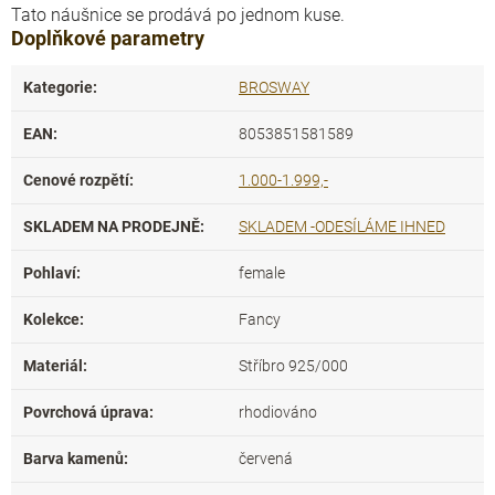
Tato náušnice se prodává po jednom kuse.
Doplňkové parametry
Kategorie
:
BROSWAY
EAN
:
8053851581589
Cenové rozpětí
:
1.000-1.999,-
SKLADEM NA PRODEJNĚ
:
SKLADEM -ODESÍLÁME IHNED
Pohlaví
:
female
Kolekce
:
Fancy
Materiál
:
Stříbro 925/000
Povrchová úprava
:
rhodiováno
Barva kamenů
:
červená