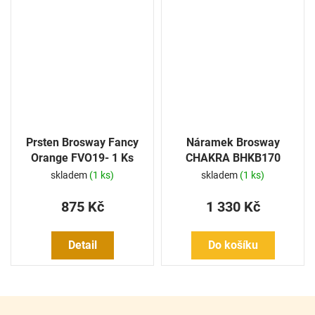
Prsten Brosway Fancy
Náramek Brosway
Orange FVO19- 1 Ks
CHAKRA BHKB170
skladem
(1 ks)
skladem
(1 ks)
875 Kč
1 330 Kč
Detail
Do košíku
Z