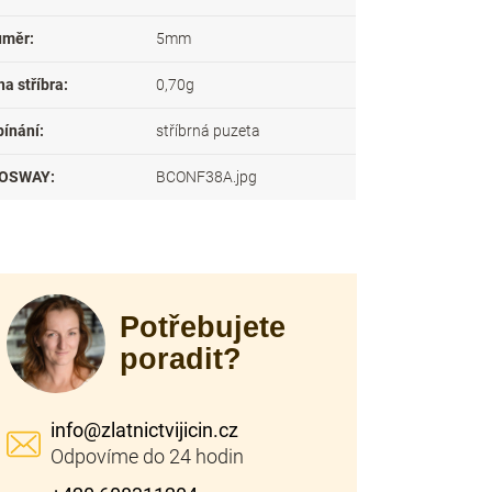
ůměr
:
5mm
a stříbra
:
0,70g
pínání
:
stříbrná puzeta
OSWAY
:
BCONF38A.jpg
Potřebujete
poradit?
info
@
zlatnictvijicin.cz