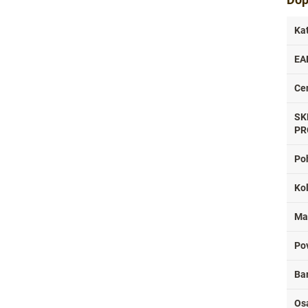
Ka
EA
Ce
SK
PR
Po
Ko
Ma
Po
Ba
Os