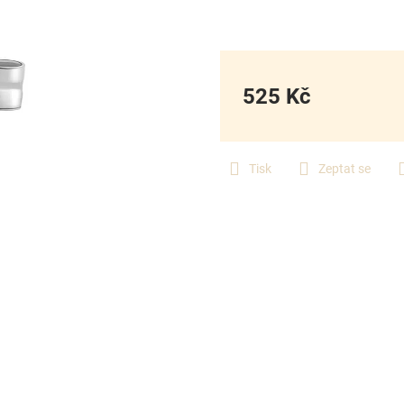
525 Kč
Měrná
cena:
Tisk
Zeptat se