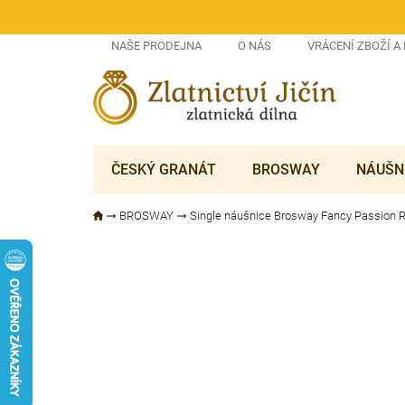
Přejít
na
obsah
NAŠE PRODEJNA
O NÁS
VRÁCENÍ ZBOŽÍ A
ČESKÝ GRANÁT
BROSWAY
NÁUŠN
BROSWAY
Single náušnice Brosway Fancy Passion 