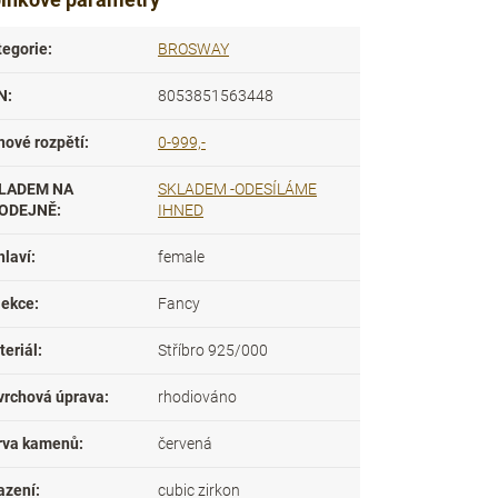
tegorie
:
BROSWAY
N
:
8053851563448
nové rozpětí
:
0-999,-
LADEM NA
SKLADEM -ODESÍLÁME
ODEJNĚ
:
IHNED
hlaví
:
female
lekce
:
Fancy
teriál
:
Stříbro 925/000
vrchová úprava
:
rhodiováno
rva kamenů
:
červená
azení
:
cubic zirkon