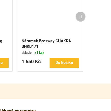
Další
produkt
ng
Náramek Brosway CHAKRA
BHKB171
skladem
(1 ks)
1 650 Kč
ku
Do košíku
lňkové parametry