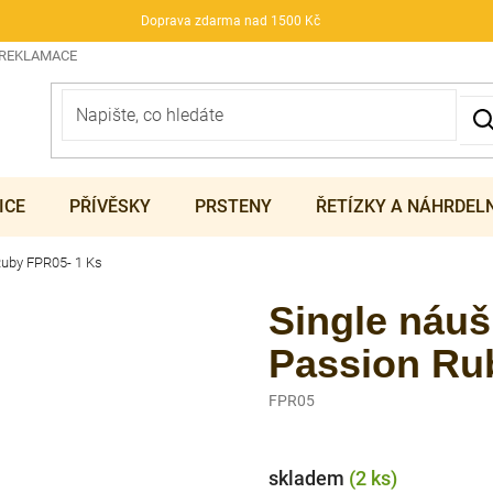
Doprava zdarma nad 1500 Kč
 REKLAMACE
ICE
PŘÍVĚSKY
PRSTENY
ŘETÍZKY A NÁHRDEL
Ruby FPR05- 1 Ks
Single náu
Passion Ru
FPR05
skladem
(2 ks)