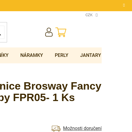
CZK
NÁKUPNÍ
KOŠÍK
NÍKY
NÁRAMKY
PERLY
JANTARY
SOUPRA
šnice Brosway Fancy
by FPR05- 1 Ks
Možnosti doručení