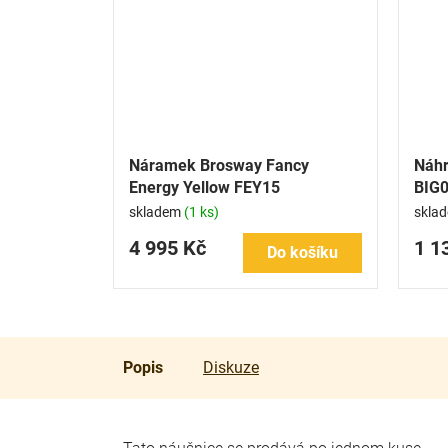
Náramek Brosway Fancy
Náhr
Energy Yellow FEY15
BIG
skladem
(1 ks)
skla
4 995 Kč
1 1
Do košíku
Popis
Diskuze