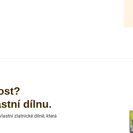
ost?
tní dílnu.
astní zlatnické dílně, která