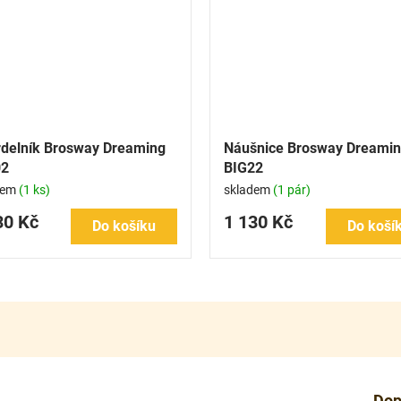
delník Brosway Dreaming
Náušnice Brosway Dreami
02
BIG22
dem
(1 ks)
skladem
(1 pár)
30 Kč
1 130 Kč
Do košíku
Do koší
Dop