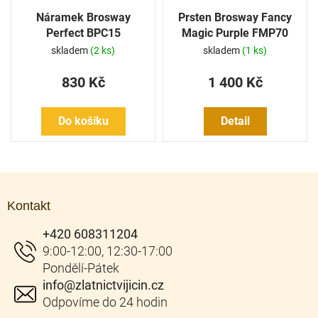
Náramek Brosway
Prsten Brosway Fancy
Perfect BPC15
Magic Purple FMP70
skladem
(2 ks)
skladem
(1 ks)
830 Kč
1 400 Kč
Do košíku
Detail
Z
á
Kontakt
p
a
+420 608311204
t
í
info
@
zlatnictvijicin.cz