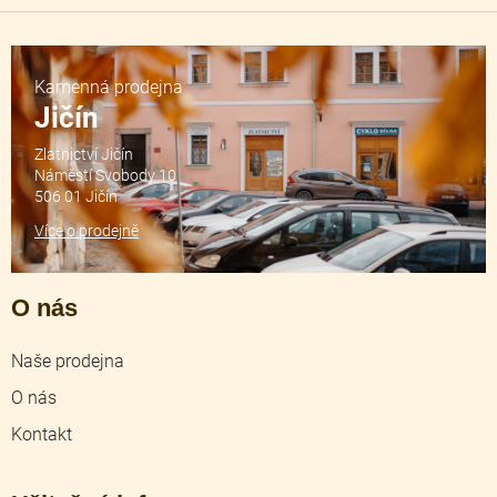
Kamenná prodejna
Jičín
Zlatnictví Jičín
Náměstí Svobody 10
506 01 Jičín
Více o prodejně
O nás
Naše prodejna
O nás
Kontakt