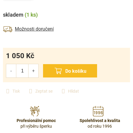
skladem
(1 ks)
Možnosti doručení
1 050 Kč
Měrná
cena:
Tisk
Zeptat se
Hlídat
Profesionální pomoc
Spolehlivost a kvalita
při výběru šperku
od roku 1996