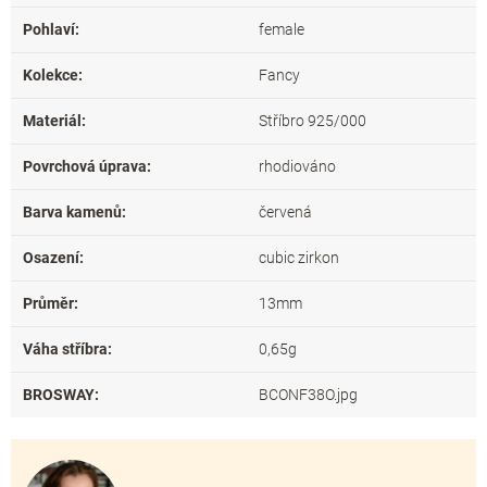
Pohlaví
:
female
Kolekce
:
Fancy
Materiál
:
Stříbro 925/000
Povrchová úprava
:
rhodiováno
Barva kamenů
:
červená
Osazení
:
cubic zirkon
Průměr
:
13mm
Váha stříbra
:
0,65g
BROSWAY
:
BCONF38O.jpg