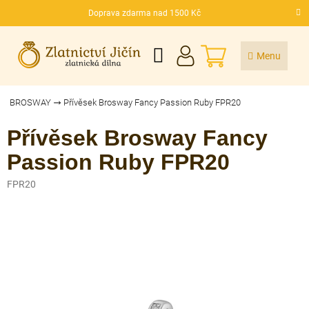
Přejít
Doprava zdarma nad 1500 Kč
na
CZK
obsah
NÁKUPNÍ
KOŠÍK
BROSWAY
Přívěsek Brosway Fancy Passion Ruby FPR20
Přívěsek Brosway Fancy
Passion Ruby FPR20
FPR20