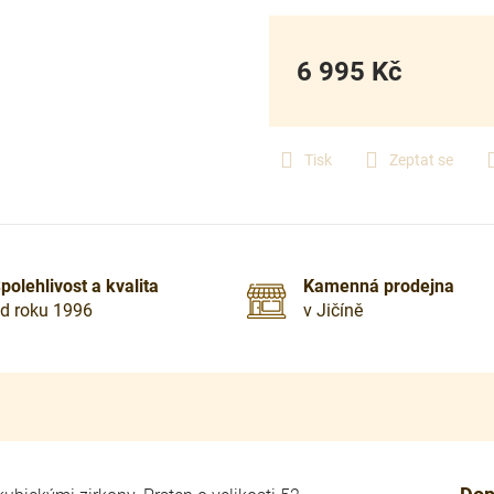
6 995 Kč
Měrná
cena:
Tisk
Zeptat se
polehlivost a kvalita
Kamenná prodejna
d roku 1996
v Jičíně