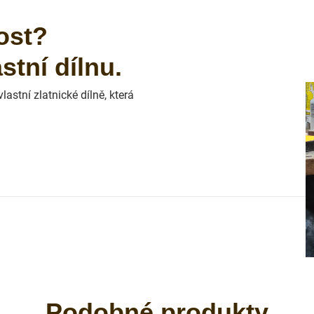
ost?
tní dílnu.
astní zlatnické dílně, která