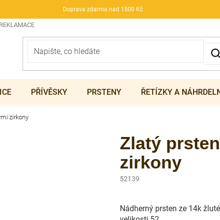
Doprava zdarma nad 1500 Kč
 REKLAMACE
ICE
PŘÍVĚSKY
PRSTENY
ŘETÍZKY A NÁHRDEL
ými zirkony
Zlatý prste
zirkony
52139
Nádherný prsten ze 14k žluté
velikosti 52.