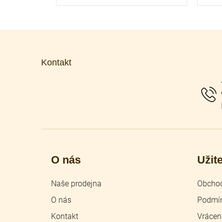
Z
á
p
Kontakt
a
t
í
O nás
Užit
Naše prodejna
Obchod
O nás
Podmín
Kontakt
Vrácen