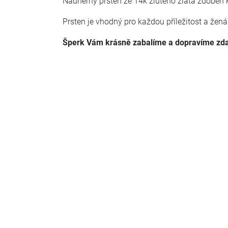
Nádherný prsten ze 14k žlutého zlata zdoben k
Prsten je vhodný pro každou příležitost a ženám
Šperk Vám krásně zabalíme a dopravíme z