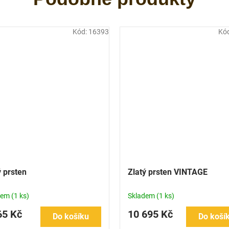
Kód:
16393
Kó
ý prsten
Zlatý prsten VINTAGE
dem
(1 ks)
Skladem
(1 ks)
65 Kč
10 695 Kč
Do košíku
Do koší