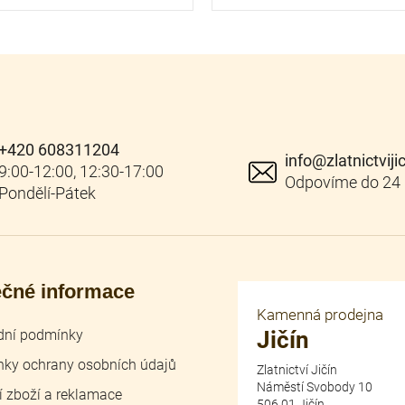
+420 608311204
info
@
zlatnictviji
ečné informace
Kamenná prodejna
ní podmínky
Jičín
ky ochrany osobních údajů
Zlatnictví Jičín
Náměstí Svobody 10
í zboží a reklamace
506 01 Jičín