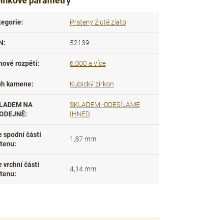
lňkové parametry
tegorie
:
Prsteny žluté zlato
N
:
52139
nové rozpětí
:
6.000 a více
uh kamene
:
Kubický zirkon
LADEM NA
SKLADEM -ODESÍLÁME
ODEJNĚ
:
IHNED
e spodní části
1,87 mm
stenu
:
e vrchní části
4,14 mm
stenu
: