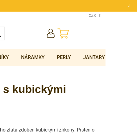
CZK
NÁKUPNÍ
KOŠÍK
NÍKY
NÁRAMKY
PERLY
JANTARY
SOUPRA
n s kubickými
ho zlata zdoben kubickými zirkony. Prsten o