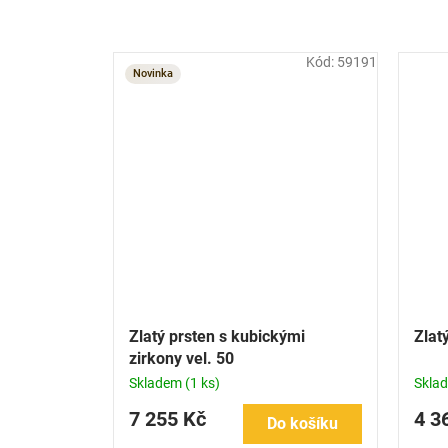
Kód:
59191
Novinka
Zlatý prsten s kubickými
Zlat
zirkony vel. 50
Skladem
(1 ks)
Skla
7 255 Kč
4 3
Do košíku