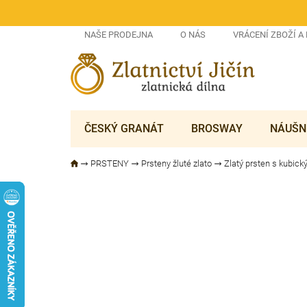
Přejít
na
obsah
NAŠE PRODEJNA
O NÁS
VRÁCENÍ ZBOŽÍ A
ČESKÝ GRANÁT
BROSWAY
NÁUŠN
PRSTENY
Prsteny žluté zlato
Zlatý prsten s kubick