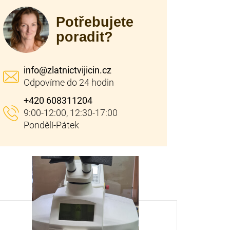
Potřebujete
poradit?
info
@
zlatnictvijicin.cz
+420 608311204