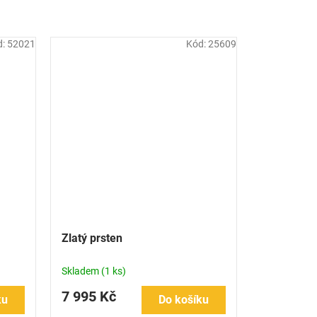
d:
52021
Kód:
25609
Zlatý prsten
Skladem
(1 ks)
7 995 Kč
ku
Do košíku