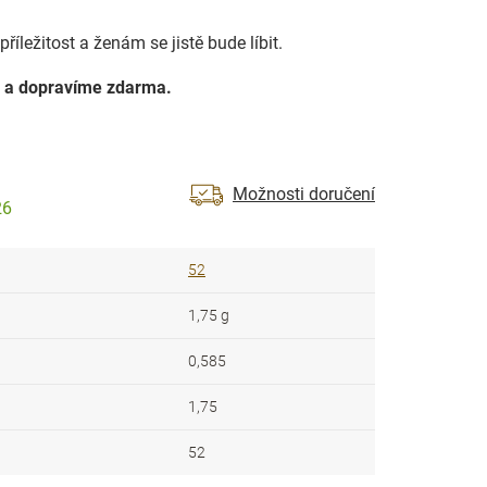
říležitost a ženám se jistě bude líbit.
 a dopravíme zdarma.
Možnosti doručení
26
52
1,75 g
0,585
1,75
52