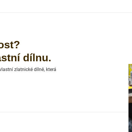
ost?
tní dílnu.
astní zlatnické dílně, která