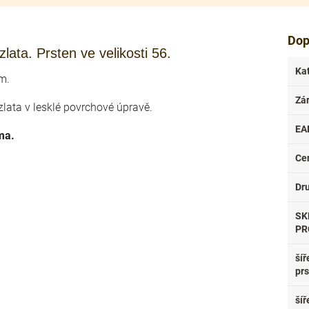
Dop
lata. Prsten ve velikosti 56.
Ka
m.
Zá
zlata v lesklé povrchové úpravě.
EA
rma.
Ce
Dr
SK
PR
šíř
pr
šíř