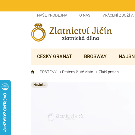
Přejít
na
obsah
NAŠE PRODEJNA
O NÁS
VRÁCENÍ ZBOŽÍ A
ČESKÝ GRANÁT
BROSWAY
NÁUŠN
PRSTENY
Prsteny žluté zlato
Zlatý prsten
Novinka