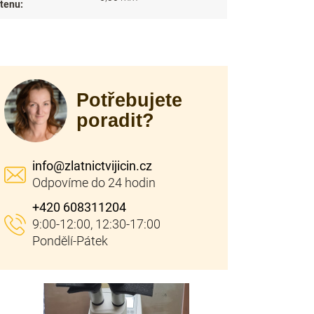
stenu
:
Potřebujete
poradit?
info
@
zlatnictvijicin.cz
+420 608311204