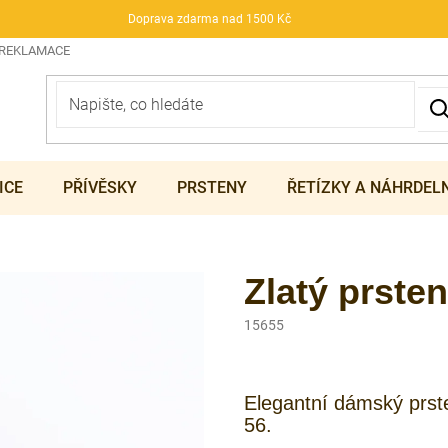
Doprava zdarma nad 1500 Kč
 REKLAMACE
ICE
PŘÍVĚSKY
PRSTENY
ŘETÍZKY A NÁHRDEL
Zlatý prsten
15655
Elegantní dámský prsten
56.