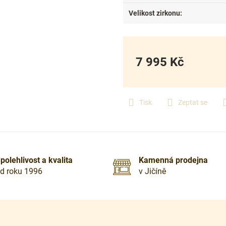
Velikost zirkonu
:
7 995 Kč
Měrná
cena:
Tisk
Zeptat se
polehlivost a kvalita
Kamenná prodejna
d roku 1996
v Jičíně