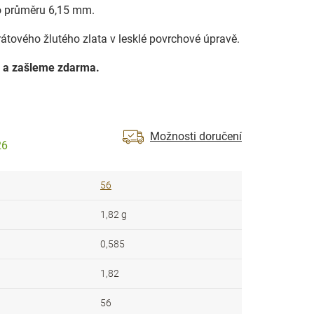
 o průměru 6,15 mm.
rátového žlutého zlata v lesklé povrchové úpravě.
 a zašleme zdarma.
Možnosti doručení
26
56
1,82 g
0,585
1,82
56