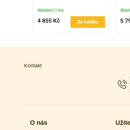
Skladem
(1 ks)
Skla
4 855 Kč
5 7
Do košíku
Z
á
p
Kontakt
a
t
í
O nás
Užit