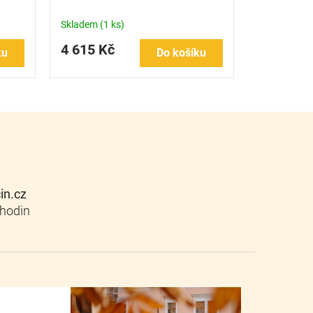
Skladem
(1 ks)
4 615 Kč
ku
Do košíku
cin.cz