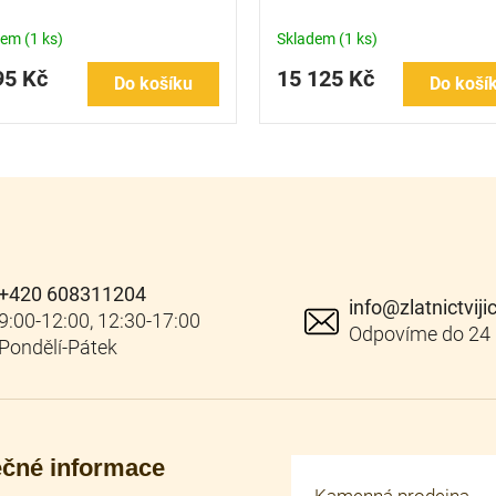
dem
(1 ks)
Skladem
(1 ks)
95 Kč
15 125 Kč
Do košíku
Do koší
+420 608311204
info
@
zlatnictviji
ečné informace
Kamenná prodejna