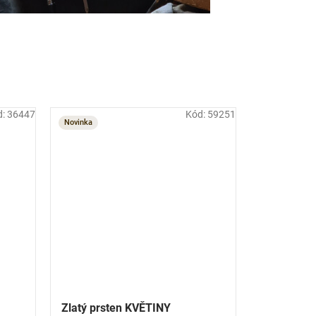
d:
36447
Kód:
59251
Novinka
Zlatý prsten KVĚTINY