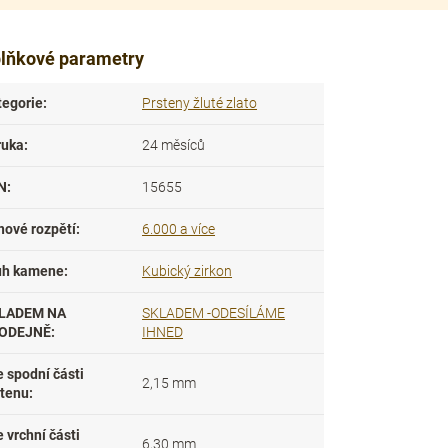
lňkové parametry
tegorie
:
Prsteny žluté zlato
ruka
:
24 měsíců
N
:
15655
nové rozpětí
:
6.000 a více
uh kamene
:
Kubický zirkon
LADEM NA
SKLADEM -ODESÍLÁME
ODEJNĚ
:
IHNED
e spodní části
2,15 mm
stenu
:
e vrchní části
6,30 mm