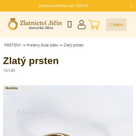
Přejít
Doprava zdarma nad 1500 Kč
na
CZK
obsah
NÁKUPNÍ
KOŠÍK
PRSTENY
Prsteny žluté zlato
Zlatý prsten
Zlatý prsten
16140
Novinka