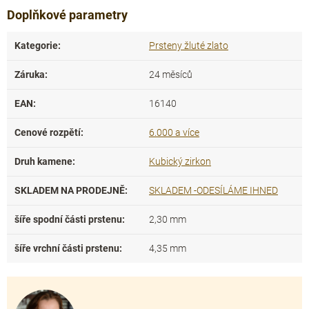
Doplňkové parametry
Kategorie
:
Prsteny žluté zlato
Záruka
:
24 měsíců
EAN
:
16140
Cenové rozpětí
:
6.000 a více
Druh kamene
:
Kubický zirkon
SKLADEM NA PRODEJNĚ
:
SKLADEM -ODESÍLÁME IHNED
šíře spodní části prstenu
:
2,30 mm
šíře vrchní části prstenu
:
4,35 mm