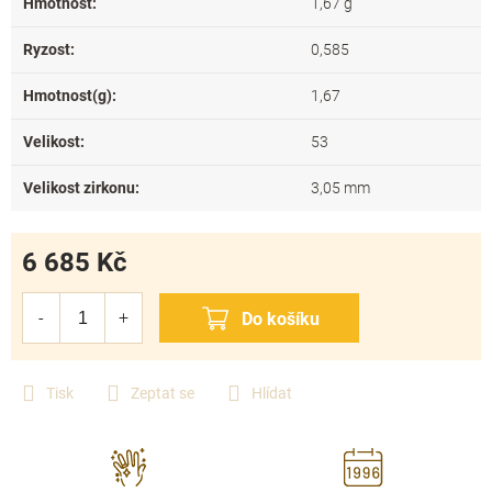
Hmotnost
:
1,67 g
Ryzost
:
0,585
Hmotnost(g)
:
1,67
Velikost
:
53
Velikost zirkonu
:
3,05 mm
6 685 Kč
Měrná
cena:
Tisk
Zeptat se
Hlídat