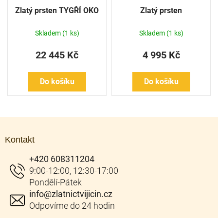
Zlatý prsten TYGŘÍ OKO
Zlatý prsten
Skladem
(1 ks)
Skladem
(1 ks)
22 445 Kč
4 995 Kč
Do košíku
Do košíku
Z
á
Kontakt
p
a
+420 608311204
t
í
info
@
zlatnictvijicin.cz