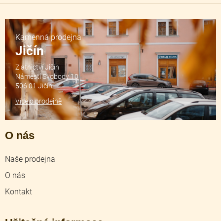
Kamenná prodejna
Jičín
Zlatnictví Jičín
Náměstí Svobody 10
506 01 Jičín
Více o prodejně
O nás
Naše prodejna
O nás
Kontakt