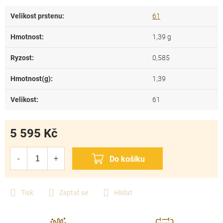
Velikost prstenu
:
61
Hmotnost
:
1,39 g
Ryzost
:
0,585
Hmotnost(g)
:
1,39
Velikost
:
61
5 595 Kč
Měrná
cena:
Tisk
Zeptat se
Hlídat