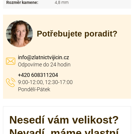
Rozměr kamene
:
4,8 mm
Potřebujete poradit?
info
@
zlatnictvijicin.cz
+420 608311204
Nesedí vám velikost?
Nevadí, máme vlastní