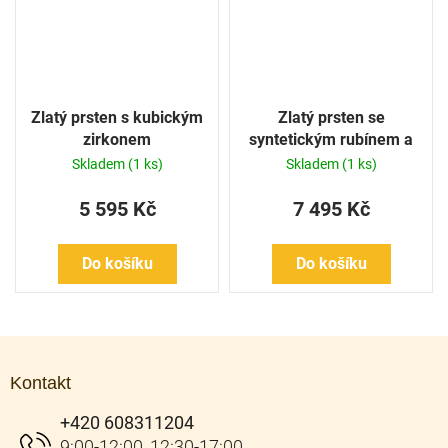
Zlatý prsten s kubickým
Zlatý prsten se
zirkonem
syntetickým rubínem a
kubickými zirkony
Skladem
(1 ks)
Skladem
(1 ks)
5 595 Kč
7 495 Kč
Do košíku
Do košíku
Z
á
Kontakt
p
a
+420 608311204
t