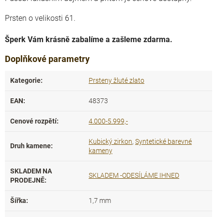
Prsten o velikosti 61.
Šperk Vám krásně zabalíme a zašleme zdarma.
Doplňkové parametry
Kategorie
:
Prsteny žluté zlato
EAN
:
48373
Cenové rozpětí
:
4.000-5.999,-
Kubický zirkon
,
Syntetické barevné
Druh kamene
:
kameny
SKLADEM NA
SKLADEM -ODESÍLÁME IHNED
PRODEJNĚ
:
Šířka
:
1,7 mm