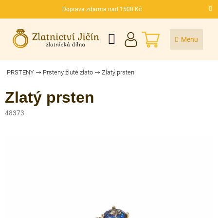
Přejít
Doprava zdarma nad 1500 Kč
na
CZK
obsah
NÁKUPNÍ
KOŠÍK
PRSTENY
Prsteny žluté zlato
Zlatý prsten
Zlatý prsten
48373