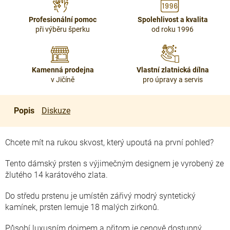
Profesionální pomoc
Spolehlivost a kvalita
při výběru šperku
od roku 1996
Kamenná prodejna
Vlastní zlatnická dílna
v Jičíně
pro úpravy a servis
Popis
Diskuze
Chcete mít na rukou skvost, který upoutá na první pohled?
Tento dámský prsten s výjimečným designem je vyrobený ze
žlutého 14 karátového zlata.
Do středu prstenu je umístěn zářivý modrý syntetický
kamínek, prsten lemuje 18 malých zirkonů.
Působí luxusním dojmem a přitom je cenově dostupný.