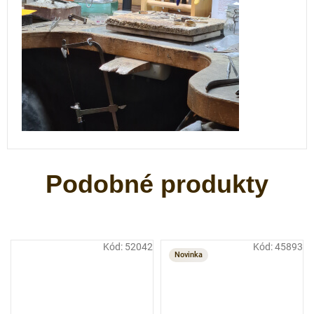
Kód:
52042
Kód:
45893
Novinka