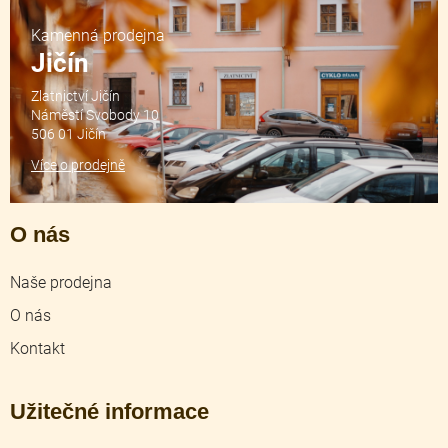
Kamenná prodejna
Jičín
Zlatnictví Jičín
Náměstí Svobody 10
506 01 Jičín
Více o prodejně
O nás
Naše prodejna
O nás
Kontakt
Užitečné informace