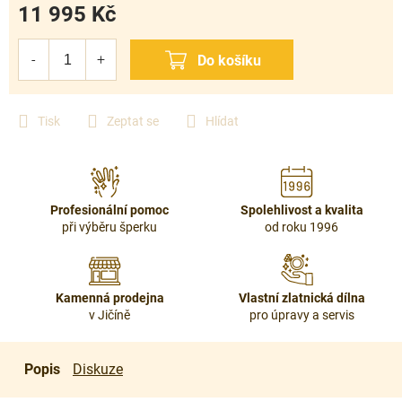
11 995 Kč
Měrná
cena:
Tisk
Zeptat se
Hlídat
Profesionální pomoc
Spolehlivost a kvalita
při výběru šperku
od roku 1996
Kamenná prodejna
Vlastní zlatnická dílna
v Jičíně
pro úpravy a servis
Popis
Diskuze