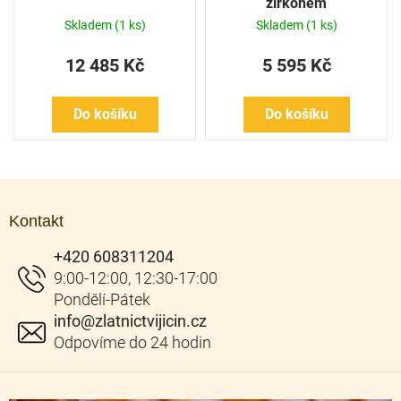
zirkonem
Skladem
(1 ks)
Skladem
(1 ks)
12 485 Kč
5 595 Kč
Do košíku
Do košíku
Z
á
Kontakt
p
a
+420 608311204
t
í
info
@
zlatnictvijicin.cz